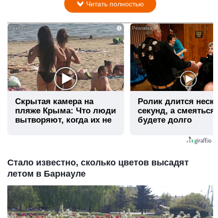
Читать полностью
i
Скрытая камера на
Ролик длится неск
пляже Крыма: Что люди
секунд, а смеяться
вытворяют, когда их не
будете долго
видят...
Стало известно, сколько цветов высадят
летом в Барнауле