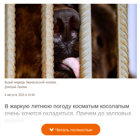
Бурый медведь. Барнаульский зоопарк.
Дмитрий Лямзин
6 августа 2026 в 14:46
В жаркую летнюю погоду косматым косолапым
очень хочется охладиться. Причем до залповых
ливней.
Читать полностью