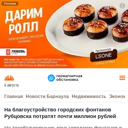
Реклама
To
F7
6 августа
Главная
Новости Барнаула
Недвижимость
Эконом
На благоустройство городских фонтанов
Рубцовска потратят почти миллион рублей
На техобслуживание двух городских фонтанов в