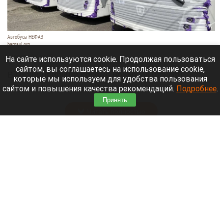
Автобусы НЕФАЗ
barnaul.org
6 августа 2026 в 13:50
На сайте используются cookie. Продолжая пользоваться
сайтом, вы соглашаетесь на использование cookie,
В город прибыли восемь новых автобусов
которые мы используем для удобства пользования
большой вместимости. В ближайшее время
сайтом и повышения качества рекомендаций.
Подробнее
.
Барнаул получит еще 23 машины.
Принять
Читать полностью
Грибной туризм процветает на Алтае:
любители тихой охоты делятся белыми.
Правда, на фото