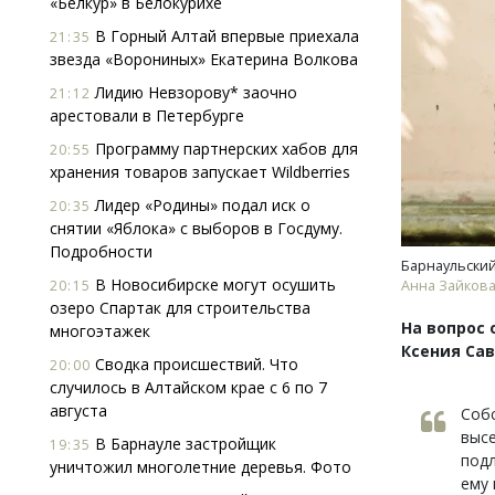
«Белкур» в Белокурихе
В Горный Алтай впервые приехала
21:35
звезда «Ворониных» Екатерина Волкова
Лидию Невзорову* заочно
21:12
арестовали в Петербурге
Программу партнерских хабов для
20:55
хранения товаров запускает Wildberries
Архи
Лидер «Родины» подал иск о
20:35
зем
снятии «Яблока» с выборов в Госдуму.
пли
Подробности
ста
Барнаульский
В Новосибирске могут осушить
20:15
Анна Зайков
СТР
озеро Спартак для строительства
На вопрос
многоэтажек
Ксения Сав
Сводка происшествий. Что
20:00
случилось в Алтайском крае с 6 по 7
августа
Соб
высе
В Барнауле застройщик
19:35
подл
уничтожил многолетние деревья. Фото
ему 