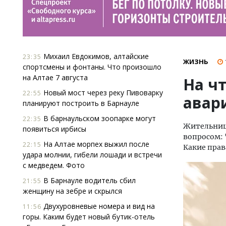
Михаил Евдокимов, алтайские
23:35
ЖИЗНЬ
спортсмены и фонтаны. Что произошло
на Алтае 7 августа
На ч
Новый мост через реку Пивоварку
22:55
авар
планируют построить в Барнауле
В барнаульском зоопарке могут
22:35
Жительница
появиться ирбисы
вопросом: 
На Алтае морпех выжил после
22:15
Какие прав
удара молнии, гибели лошади и встречи
с медведем. Фото
В Барнауле водитель сбил
21:55
женщину на зебре и скрылся
Двухуровневые номера и вид на
11:56
горы. Каким будет новый бутик-отель