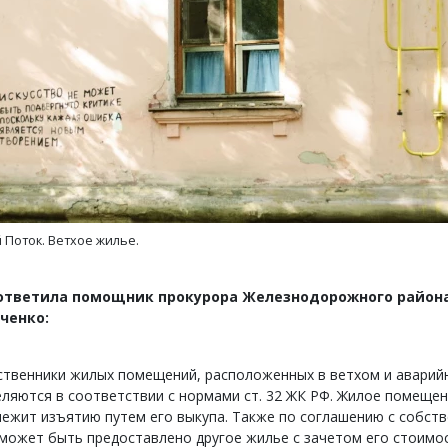
тектурный код начинается с
Ищем новые берега. Ген
ли. Мощение крупноформатными
«Жилищной инициативы»
тами становится новым
Гатилов — о том, как де
ндартом благоустройства
оставаться на плаву, ког
 Поток. Ветхое жилье.
штормит
а
ОИТЕЛЬСТВО
СТРОИТЕЛЬСТВО
 ответила помощник прокурора Железнодорожного район
ченко:
ственники жилых помещений, расположенных в ветхом и аварий
ляются в соответствии с нормами ст. 32 ЖК РФ. Жилое помеще
ежит изъятию путем его выкупа. Также по соглашению с собст
может быть предоставлено другое жилье с зачетом его стоимо