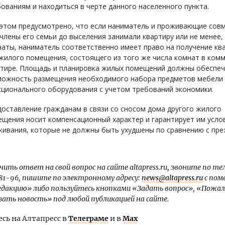
ованиям и находиться в черте данного населенного пункта.
этом предусмотрено, что если наниматель и проживающие совм
члены его семьи до выселения занимали квартиру или не менее,
аты, наниматель соответственно имеет право на получение кв
жилого помещения, состоящего из того же числа комнат в ком
ртире. Площадь и планировка жилых помещений должны обеспе
можность размещения необходимого набора предметов мебели
ционального оборудования с учетом требований экономики.
оставление гражданам в связи со сносом дома другого жилого
щения носит компенсационный характер и гарантирует им усло
ивания, которые не должны быть ухудшены по сравнению с пре
ить ответ на свой вопрос на сайте altapress.ru, звоните по те
-81-96, пишите по электронному адресу:
news@altapress.ru
с пом
редакцию» либо пользуйтесь кнопками «Задать вопрос», «Пожа
зать новость» под любой публикацией на сайте.
ь на Алтапресс в
Телеграме
и в
Max