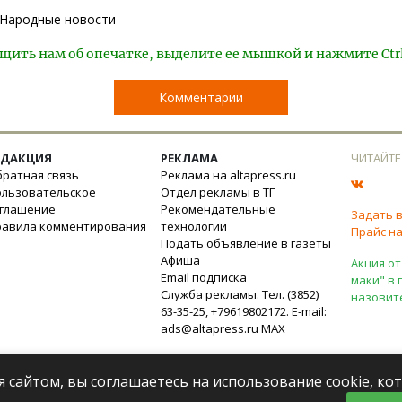
Народные новости
щить нам об опечатке, выделите ее мышкой и нажмите Ctr
Комментарии
ЕДАКЦИЯ
РЕКЛАМА
ЧИТАЙТЕ
ратная связь
Реклама на altapress.ru
ользовательское
Отдел рекламы в ТГ
оглашение
Рекомендательные
Задать 
равила комментирования
технологии
Прайс на
Подать объявление в газеты
Афиша
Акция от
Email подписка
маки" в 
Служба рекламы. Тел. (3852)
назовит
63-35-25, +79619802172. E-mail:
ads@altapress.ru
MAX
я сайтом, вы соглашаетесь на использование cookie, к