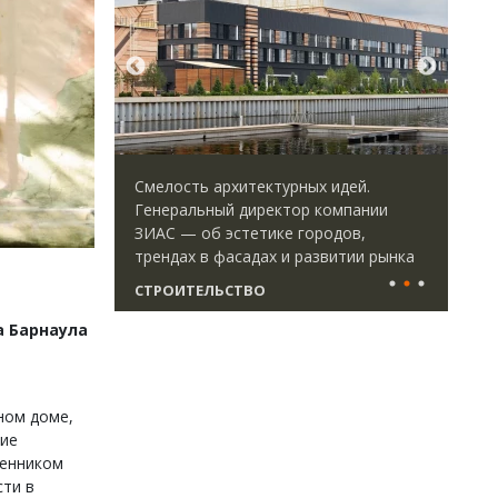
директор
Смелость архитектурных идей.
Арх
 Юрий
Генеральный директор компании
зем
велоперу
ЗИАС — об эстетике городов,
пли
да рынок
трендах в фасадах и развитии рынка
ста
СТРОИТЕЛЬСТВО
СТ
а Барнаула
ном доме,
ние
венником
сти в