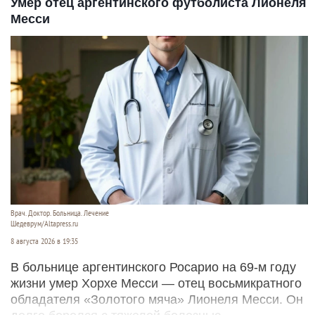
Умер отец аргентинского футболиста Лионеля
Месси
Врач. Доктор. Больница. Лечение
Шедеврум/Altapress.ru
8 августа 2026 в 19:35
В больнице аргентинского Росарио на 69-м году
жизни умер Хорхе Месси — отец восьмикратного
обладателя «Золотого мяча» Лионеля Месси. Он