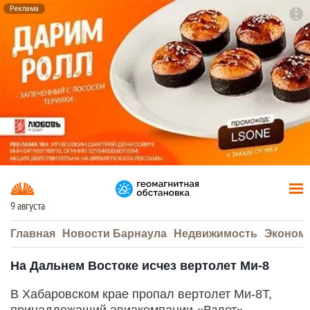
Реклама
To
F7
9 августа
Главная
Новости Барнаула
Недвижимость
Эконом
На Дальнем Востоке исчез вертолет Ми-8
В Хабаровском крае пропал вертолет Ми-8Т,
принадлежащий авиакомпании «Взлет»,