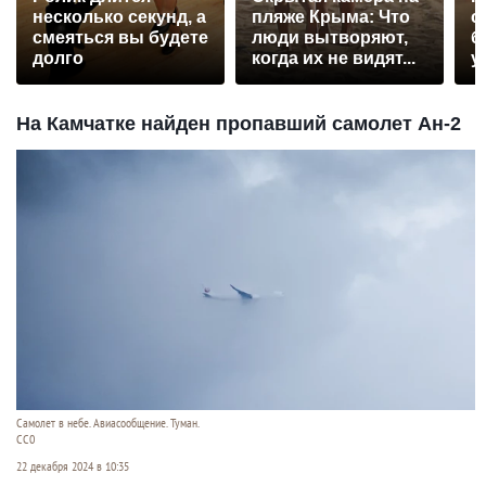
несколько секунд, а
пляже Крыма: Что
с
смеяться вы будете
люди вытворяют,
б
долго
когда их не видят...
у
На Камчатке найден пропавший самолет Ан-2
Самолет в небе. Авиасообщение. Туман.
CC0
22 декабря 2024 в 10:35