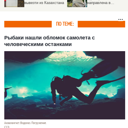
вывезти из Казахстана
направлена в
пострадавшие от
урагана районы на
Алтае
ПО ТЕМЕ:
Рыбаки нашли обломок самолета с
человеческими останками
Аквалангист. Водолаз. Погружение.
СС0