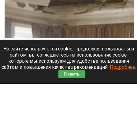
В барнаульской многоэтажке обвалилась штукатурка.
Скриншот видео
На сайте используются cookie. Продолжая пользоваться
сайтом, вы соглашаетесь на использование cookie,
8 августа 2026 в 18:35
которые мы используем для удобства пользования
Штукатурка обвалилась с потолка в
сайтом и повышения качества рекомендаций.
Подробнее
.
барнаульской квартире, расположенной в центре
Принять
города.
Читать полностью
«Не позорься, Олеся». Соведущую Журавлева
в «Натальной карте» раскритиковали за
поддержку «Колобка»