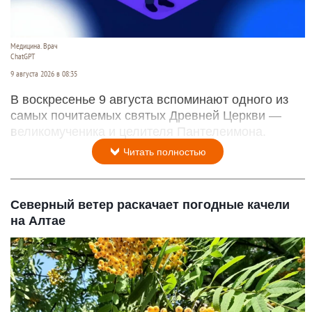
Медицина. Врач
ChatGPT
9 августа 2026 в 08:35
В воскресенье 9 августа вспоминают одного из
самых почитаемых святых Древней Церкви —
великомученика и целителя Пантелеимона.
Читать полностью
Северный ветер раскачает погодные качели
на Алтае