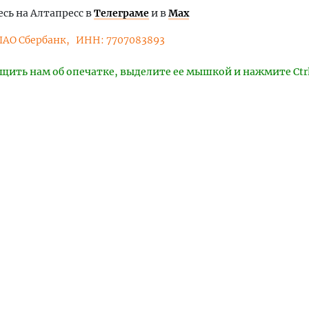
ь на Алтапресс в
Телеграме
и в
Max
ПАО Сбербанк
ИНН: 7707083893
щить нам об опечатке, выделите ее мышкой и нажмите Ctr