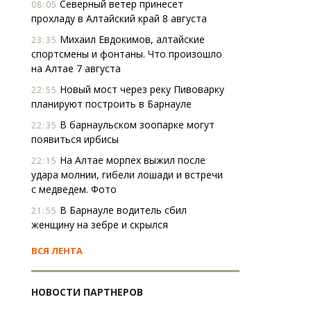
Северный ветер принесет
08:05
прохладу в Алтайский край 8 августа
Михаил Евдокимов, алтайские
23:35
спортсмены и фонтаны. Что произошло
на Алтае 7 августа
Новый мост через реку Пивоварку
22:55
планируют построить в Барнауле
В барнаульском зоопарке могут
22:35
появиться ирбисы
На Алтае морпех выжил после
22:15
удара молнии, гибели лошади и встречи
с медведем. Фото
В Барнауле водитель сбил
21:55
женщину на зебре и скрылся
ВСЯ ЛЕНТА
НОВОСТИ ПАРТНЕРОВ