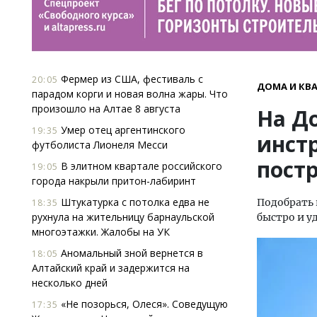
Фермер из США, фестиваль с
20:05
ДОМА И КВ
парадом корги и новая волна жары. Что
произошло на Алтае 8 августа
На Д
Умер отец аргентинского
19:35
инстр
футболиста Лионеля Месси
пост
В элитном квартале российского
19:05
города накрыли притон-лабиринт
Штукатурка с потолка едва не
Подобрать 
18:35
рухнула на жительницу барнаульской
быстро и у
многоэтажки. Жалобы на УК
Аномальный зной вернется в
18:05
Алтайский край и задержится на
несколько дней
«Не позорься, Олеся». Соведущую
17:35