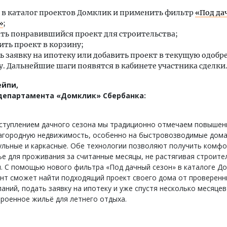
 в каталог проектов Домклик и применить фильтр
«Под да
»
;
ть понравившийся проект для строительства;
ить проект в корзину;
ь заявку на ипотеку или добавить проект в текущую одоб
у. Дальнейшие шаги появятся в кабинете участника сделки
ейпи,
департамента «Домклик» Сбербанка:
аступлением дачного сезона мы традиционно отмечаем повышен
загородную недвижимость, особенно на быстровозводимые дом
ульные и каркасные. Обе технологии позволяют получить комф
е для проживания за считанные месяцы, не растягивая строите
. С помощью нового фильтра «Под дачный сезон» в каталоге Д
нт сможет найти подходящий проект своего дома от проверенн
аний, подать заявку на ипотеку и уже спустя несколько месяце
роенное жильё для летнего отдыха.