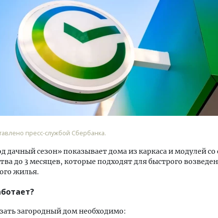
м новые берега. Гендиректор
Архитектурный код начин
лищной инициативы» Юрий
земли. Мощение крупно
лов — о том, как девелоперу
плитами становится нов
ваться на плаву, когда рынок
стандартом благоустрой
рмит
СТРОИТЕЛЬСТВО
авлено пресс-службой Сбербанка.
ОИТЕЛЬСТВО
д дачный сезон» показывает дома из каркаса и модулей со
тва до 3 месяцев, которые подходят для быстрого возведе
ого жилья.
аботает?
зать загородный дом необходимо: