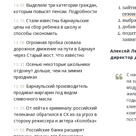
Выделили три категории граждан,
14:05
зайти
которым повысят пенсии. Подробности
сезон
Стали известны барнаульские
выбра
13:35
цены на сбор ребенка в школу и
добав
способы сэкономить
подат
заявк
Огромная пробка сковала
13:05
дорожное движение на пути в Барнаул
Алексей Л
через Старый мост. Что известно
директор 
Осенью некоторые школьники
12:35
отдохнут дольше, чем на зимних
С н
праздниках
на 
Барнаульский производитель
12:05
мод
продавал маргарин под видом
жиль
сливочного масла
годы
клие
От хейта к криминалу: российский
11:35
комп
телеканал обратился в СК из-за угроз в
пост
сторону режиссера и актера «Колобка»
Российские банки расширят
11:05