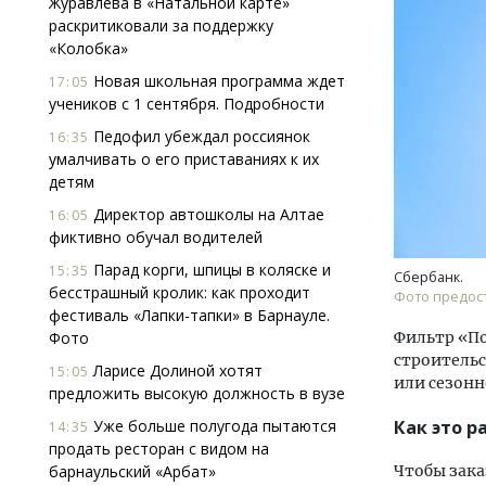
Журавлева в «Натальной карте»
раскритиковали за поддержку
«Колобка»
Новая школьная программа ждет
17:05
учеников с 1 сентября. Подробности
Педофил убеждал россиянок
16:35
умалчивать о его приставаниях к их
детям
Смелость архитектурных идей.
Ище
Генеральный директор компании
«Жи
Директор автошколы на Алтае
16:05
ЗИАС — об эстетике городов,
Гати
фиктивно обучал водителей
трендах в фасадах и развитии рынка
оста
Парад корги, шпицы в коляске и
15:35
што
Сбербанк.
СТРОИТЕЛЬСТВО
бесстрашный кролик: как проходит
Фото предост
СТР
фестиваль «Лапки-тапки» в Барнауле.
Фото
Фильтр «По
строительс
Ларисе Долиной хотят
15:05
или сезонн
предложить высокую должность в вузе
Уже больше полугода пытаются
Как это р
14:35
продать ресторан с видом на
барнаульский «Арбат»
Чтобы зака