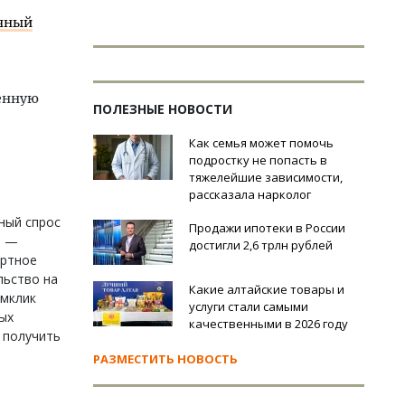
чный
ренную
ПОЛЕЗНЫЕ НОВОСТИ
.
Как семья может помочь
подростку не попасть в
тяжелейшие зависимости,
рассказала нарколог
ный спрос
Продажи ипотеки в России
а —
достигли 2,6 трлн рублей
ортное
льство на
Какие алтайские товары и
омклик
услуги стали самыми
ых
качественными в 2026 году
в получить
РАЗМЕСТИТЬ НОВОСТЬ