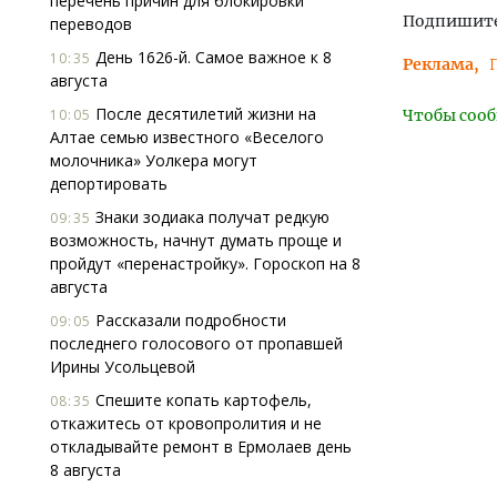
перечень причин для блокировки
Подпишитес
переводов
День 1626-й. Самое важное к 8
10:35
Реклама
августа
После десятилетий жизни на
10:05
Чтобы сооб
Алтае семью известного «Веселого
молочника» Уолкера могут
депортировать
Знаки зодиака получат редкую
09:35
возможность, начнут думать проще и
пройдут «перенастройку». Гороскоп на 8
августа
Рассказали подробности
09:05
последнего голосового от пропавшей
Ирины Усольцевой
Спешите копать картофель,
08:35
откажитесь от кровопролития и не
откладывайте ремонт в Ермолаев день
8 августа