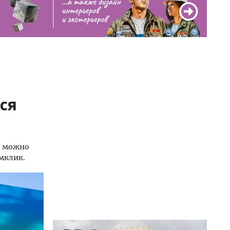
ся
а можно
мклик.