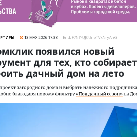
АРТИРЫ
13 МАЯ 2026
17:38
Erid: F7NfYUJCUneTVxNryAnG
омклик появился новый
умент для тех, кто собирает
роить дачный дом на лето
проект загородного дома и выбрать надёжного подрядчик
добно благодаря новому фильтру
«Под дачный сезон»
на До