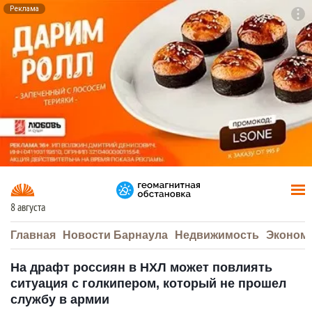
Реклама
To
F7
8 августа
Главная
Новости Барнаула
Недвижимость
Эконом
На драфт россиян в НХЛ может повлиять
ситуация с голкипером, который не прошел
службу в армии