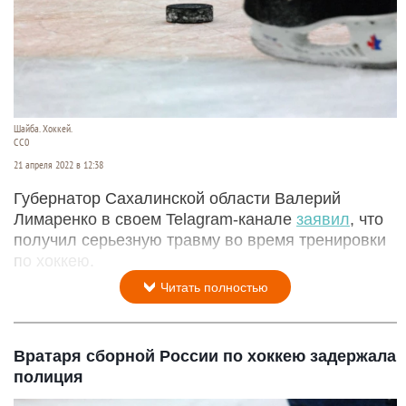
Шайба. Хоккей.
СС0
21 апреля 2022 в 12:38
Губернатор Сахалинской области Валерий
Лимаренко в своем Telagram-канале
заявил
, что
получил серьезную травму во время тренировки
по хоккею.
Читать полностью
Вратаря сборной России по хоккею задержала
полиция