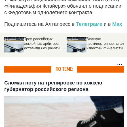
«Филадельфия Флайерз» объявил о подписании
с Федотовым однолетнего контракта.
Подпишитесь на Алтапресс в
Телеграме
и в
Max
Трех российских
Великое
хоккейных арбитров
противостояние: стали
оставили без работы за
известны финалисты
я
«аморалку»
Игр-2026 по хоккею
ПО ТЕМЕ:
Сломал ногу на тренировке по хоккею
губернатор российского региона