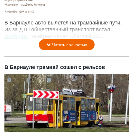
Маршрут трамвая №4.
vk.com/stor_nab/Денис Кочетков
7 сентября 2025 в 14:57
В Барнауле авто вылетел на трамвайные пути.
Из-за ДТП общественный транспорт встал,
сообщает
телеграм-канал «Barnaul 22».
Читать полностью
В Барнауле трамвай сошел с рельсов