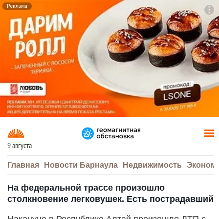
Реклама
To
F7
9 августа
Главная
Новости Барнаула
Недвижимость
Эконом
На федеральной трассе произошло
столкновение легковушек. Есть пострадавший
Накануне в Республике Алтай произошло ДТП с