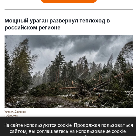
Мощный ураган развернул теплоход в
российском регионе
Ураган. Деревья
Нейросети
9 августа 2026 в 18:35
На сайте используются cookie. Продолжая пользоваться
сайтом, вы соглашаетесь на использование cookie,
Мощный ураган бушует в Самарской области.