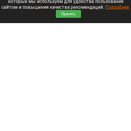
которые мы используем для удобства пользования
сайтом и повышения качества рекомендаций.
Подробнее
.
Читать полностью
Принять
Москвичей призвали оставаться дома
Экран телефона
Шедеврум/Altapress.ru
9 августа 2026 в 17:46