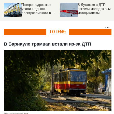
Пятеро подростков
В Луганске в ДТП
упали с одного
погибли молодожены-
электросамоката в
мотоциклисты
Новосибирске. Видео
ПО ТЕМЕ:
В Барнауле трамваи встали из-за ДТП