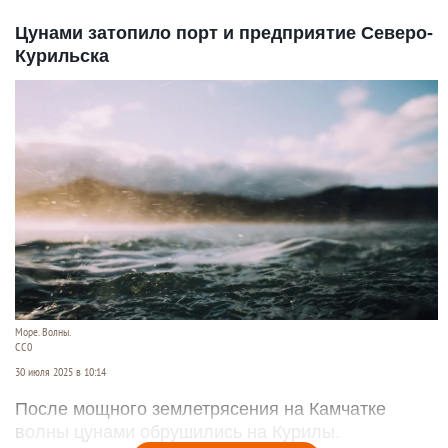
Цунами затопило порт и предприятие Северо-
Курильска
Море. Волны.
СС0
30 июля 2025 в 10:14
После мощного землетрясения на Камчатке
волны цунами обрушились на Курилы.