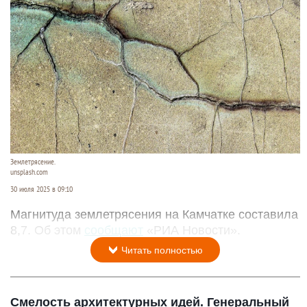
Землетрясение.
unsplash.com
30 июля 2025 в 09:10
Магнитуда землетрясения на Камчатке составила
8,7. Об этом
сообщают
«РИА Новости».
Читать полностью
Смелость архитектурных идей. Генеральный