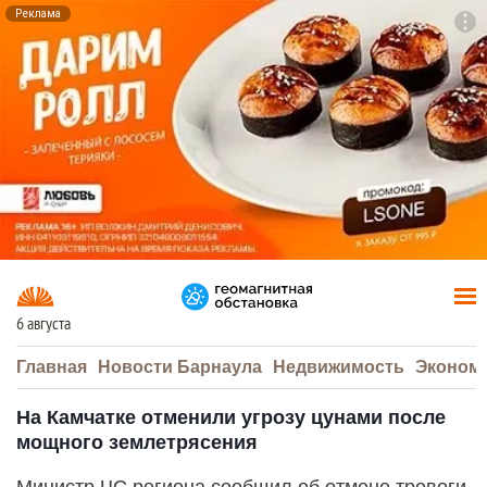
Реклама
To
F7
6 августа
Главная
Новости Барнаула
Недвижимость
Эконом
На Камчатке отменили угрозу цунами после
мощного землетрясения
Министр ЧС региона сообщил об отмене тревоги