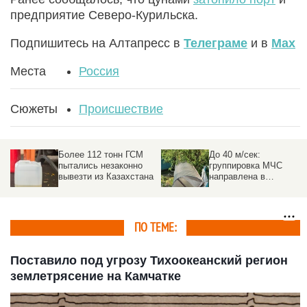
предприятие Северо-Курильска.
Подпишитесь на Алтапресс в
Телеграме
и в
Max
Места
Россия
Сюжеты
Происшествие
Более 112 тонн ГСМ
До 40 м/сек:
пытались незаконно
группировка МЧС
вывезти из Казахстана
направлена в
пострадавшие от
урагана районы на
Алтае
ПО ТЕМЕ:
Поставило под угрозу Тихоокеанский регион
землетрясение на Камчатке