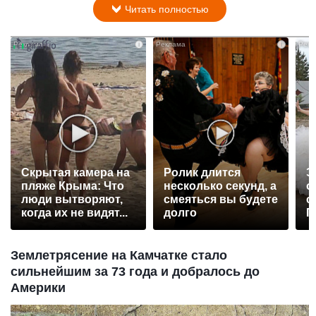
Читать полностью
i
i
Скрытая камера на
Ролик длится
Э
пляже Крыма: Что
несколько секунд, а
о
люди вытворяют,
смеяться вы будете
с
когда их не видят...
долго
П
р
Землетрясение на Камчатке стало
сильнейшим за 73 года и добралось до
Америки