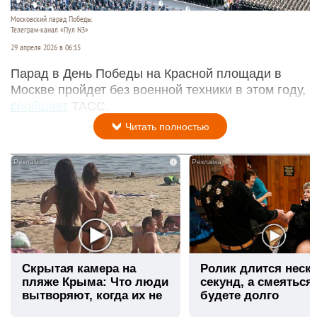
Московский парад Победы.
Телеграм-канал «Пул N3»
29 апреля 2026 в 06:15
Парад в День Победы на Красной площади в
Москве пройдет без военной техники в этом году,
сообщает
ТАСС.
Читать полностью
i
Скрытая камера на
Ролик длится неск
пляже Крыма: Что люди
секунд, а смеяться
вытворяют, когда их не
будете долго
видят...