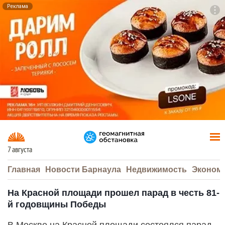
Реклама
To
F7
7 августа
Главная
Новости Барнаула
Недвижимость
Эконом
На Красной площади прошел парад в честь 81-
й годовщины Победы
В Москве на Красной площади состоялся парад