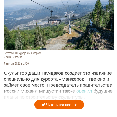
Всесезонный курорт «Манжерок».
Ирина Пергаева.
7 августа 2026 в 15:20
Скульптор Даши Намдаков создает это изваяние
специально для курорта «Манжерок», где оно и
займет свое место. Председатель правительства
России Михаил Мишустин также
оценил
будущие
планы по строительству скульптуры.
Читать полностью