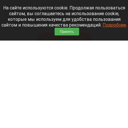
7 августа 2026 в 13:30
На сайте используются cookie. Продолжая пользоваться
сайтом, вы соглашаетесь на использование cookie,
Пожар на екатеринбургском складе Wildberries
которые мы используем для удобства пользования
заставил около 800 человек эвакуироваться из
сайтом и повышения качества рекомендаций.
Подробнее
.
опасной зоны.
Принять
Читать полностью
Трамп принял меры по борьбе с «родильным
туризмом». Что известно