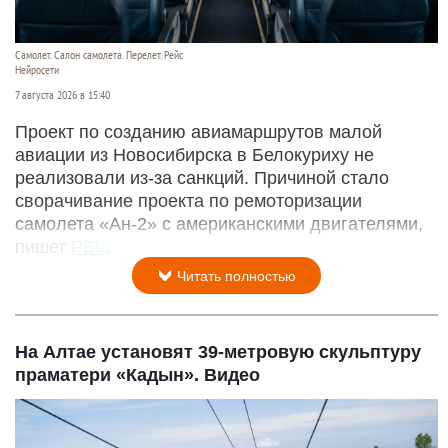
Самолет. Салон самолета. Перелет. Рейс
Нейросети
7 августа 2026 в 15:40
Проект по созданию авиамаршрутов малой
авиации из Новосибирска в Белокуриху не
реализовали из-за санкций. Причиной стало
сворачивание проекта по ремоторизации
самолета «Ан-2» с американскими двигателями,
пишет
РБК
.
Читать полностью
На Алтае установят 39-метровую скульптуру
праматери «Кадын». Видео