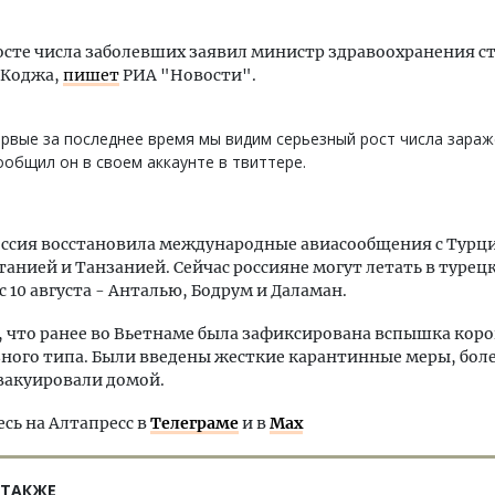
осте числа заболевших заявил министр здравоохранения с
 Коджа,
пишет
РИА "Новости".
рвые за последнее время мы видим серьезный рост числа зараж
общил он в своем аккаунте в твиттере.
Россия восстановила международные авиасообщения с Турц
анией и Танзанией. Сейчас россияне могут летать в турец
с 10 августа - Анталью, Бодрум и Даламан.
что ранее во Вьетнаме была зафиксирована вспышка кор
зного типа. Были введены жесткие карантинные меры, боле
вакуировали домой.
ь на Алтапресс в
Телеграме
и в
Max
 ТАКЖЕ