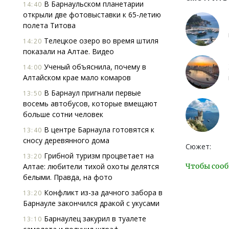
В Барнаульском планетарии
14:40
открыли две фотовыставки к 65-летию
полета Титова
Телецкое озеро во время штиля
14:20
показали на Алтае. Видео
Ученый объяснила, почему в
14:00
Алтайском крае мало комаров
В Барнаул пригнали первые
13:50
восемь автобусов, которые вмещают
больше сотни человек
В центре Барнаула готовятся к
13:40
сносу деревянного дома
Сюжет:
Грибной туризм процветает на
13:20
Алтае: любители тихой охоты делятся
Чтобы сооб
белыми. Правда, на фото
Конфликт из-за дачного забора в
13:20
Барнауле закончился дракой с укусами
Барнаулец закурил в туалете
13:10