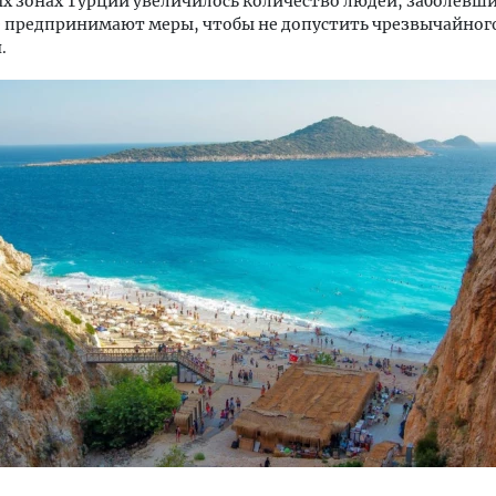
х зонах Турции увеличилось количество людей, заболевш
не предпринимают меры, чтобы не допустить чрезвычайног
.
ость архитектурных идей.
Двухуровневые номера и в
еральный директор компании
Каким будет новый бутик
 — об эстетике городов,
«Белкур» в Белокурихе
дах в фасадах и развитии рынка
ОИТЕЛЬСТВО
ДОМА И КВАРТИРЫ