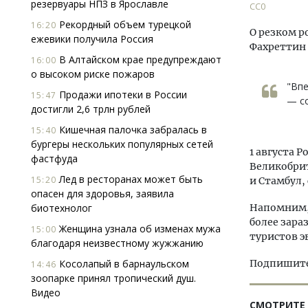
резервуары НПЗ в Ярославле
СС0
Рекордный объем турецкой
16:20
О резком р
ежевики получила Россия
Фахреттин
В Алтайском крае предупреждают
16:00
о высоком риске пожаров
"Впе
Продажи ипотеки в России
15:47
— со
достигли 2,6 трлн рублей
Кишечная палочка забралась в
15:40
бургеры нескольких популярных сетей
1 августа 
фастфуда
Великобрит
Лед в ресторанах может быть
15:20
и Стамбул, 
опасен для здоровья, заявила
биотехнолог
Напомним, 
более зара
Женщина узнала об изменах мужа
15:00
туристов э
благодаря неизвестному жужжанию
Косолапый в барнаульском
Подпишитес
14:46
зоопарке принял тропический душ.
Видео
СМОТРИТЕ