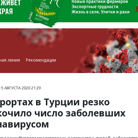
чая линия
Рекомендации
5 АВГУСТА 2020
21:29
рортах в Турции резко
кочило число заболевших
навирусом