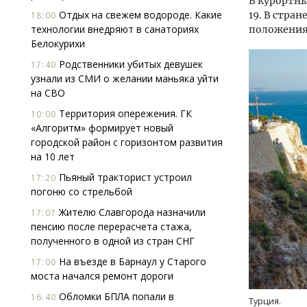
В курортны
Отдых на свежем водороде. Какие
19. В стра
18:00
технологии внедряют в санаториях
положения
Белокурихи
Родственники убитых девушек
17:40
узнали из СМИ о желании маньяка уйти
на СВО
Территория опережения. ГК
10:00
«Алгоритм» формирует новый
городской район с горизонтом развития
на 10 лет
Пьяный тракторист устроил
17:20
погоню со стрельбой
Жителю Славгорода назначили
17:07
пенсию после перерасчета стажа,
Архитектурный код начинается с
Смел
полученного в одной из стран СНГ
земли. Мощение крупноформатными
Ген
плитами становится новым
ЗИАС
На въезде в Барнаул у Старого
17:00
стандартом благоустройства
трен
моста начался ремонт дороги
СТРОИТЕЛЬСТВО
СТР
Обломки БПЛА попали в
16:40
Турция.