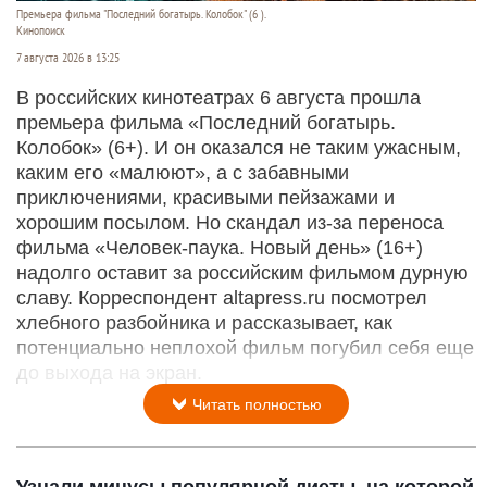
Премьера фильма "Последний богатырь. Колобок" (6 ).
Кинопоиск
7 августа 2026 в 13:25
В российских кинотеатрах 6 августа прошла
премьера фильма «Последний богатырь.
Колобок» (6+). И он оказался не таким ужасным,
каким его «малюют», а с забавными
приключениями, красивыми пейзажами и
хорошим посылом. Но скандал из-за переноса
фильма «Человек-паука. Новый день» (16+)
надолго оставит за российским фильмом дурную
славу. Корреспондент altapress.ru посмотрел
хлебного разбойника и рассказывает, как
потенциально неплохой фильм погубил себя еще
до выхода на экран.
Читать полностью
Узнали минусы популярной диеты, на которой