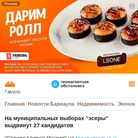
Реклама
To
F7
7 августа
Главная
Новости Барнаула
Недвижимость
Эконом
На муниципальных выборах "эсеры"
выдвинут 27 кандидатов
"Справедливая Россия" на
муниципальных