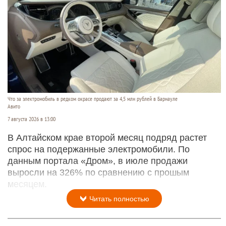
Что за электромобиль в редком окрасе продают за 4,5 млн рублей в Барнауле
Авито
7 августа 2026 в 13:00
В Алтайском крае второй месяц подряд растет
спрос на подержанные электромобили. По
данным портала «Дром», в июле продажи
выросли на 326% по сравнению с прошым
месяцем.
Читать полностью