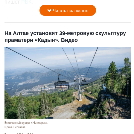
пишет
РБК
.
Читать полностью
На Алтае установят 39-метровую скульптуру
праматери «Кадын». Видео
Всесезонный курорт «Манжерок».
Ирина Пергаева.