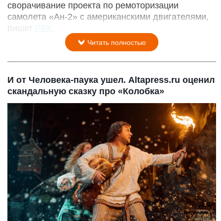
сворачивание проекта по ремоторизации
самолета «Ан-2» с американскими двигателями,
пишет
РБК
.
Читать полностью
И от Человека-паука ушел. Altapress.ru оценил
скандальную сказку про «Колобка»