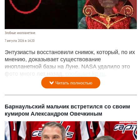
Злобные инопланетяне.
7 августа 2026 в 14:20
Энтузиасты восстановили снимок, который, по их
мнению, доказывает существование
инопланетной базы на Луне. NASA удалило это
фото много лет назад,
сообщает kp.ru.
Читать полностью
Барнаульский мальчик встретился со своим
кумиром Александром Овечкиным