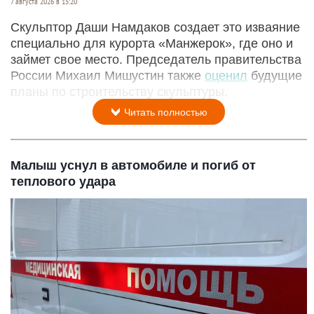
7 августа 2026 в 15:20
Скульптор Даши Намдаков создает это изваяние
специально для курорта «Манжерок», где оно и
займет свое место. Председатель правительства
России Михаил Мишустин также
оценил
будущие
планы по строительству скульптуры.
Читать полностью
Малыш уснул в автомобиле и погиб от
теплового удара