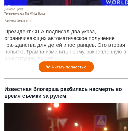
Дональд Трамп.
Телеграм-канал The White House
7 августа 2026 в 14:40
Президент США подписал два указа,
ограничивающих автоматическое получение
гражданства для детей иностранцев. Это вторая
попытка Трампа изменить норму, закрепленную в
Конституции, пишет
РБК
.
Читать полностью
Известная блогерша разбилась насмерть во
время съемки за рулем