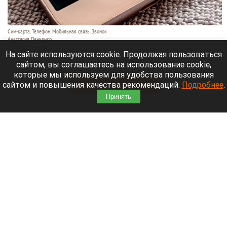
Сим-карта. Телефон. Мобильная связь. Звонок
Анастасия Панченко
6 августа 2026 в 20:20
На сайте используются cookie. Продолжая пользоваться
сайтом, вы соглашаетесь на использование cookie,
В России 6 августа произошел масштабный сбой.
которые мы используем для удобства пользования
сайтом и повышения качества рекомендаций.
Подробнее
.
Читать полностью
Принять
Екатерина Андреева отдыхает на Алтае на
вилле за 87 тысяч рублей в сутки. Видео