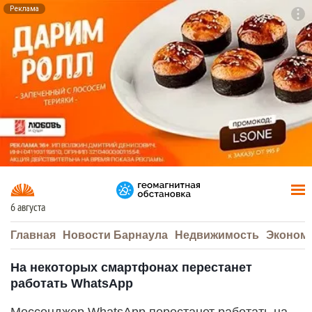
Реклама
To
F7
6 августа
Главная
Новости Барнаула
Недвижимость
Эконом
На некоторых смартфонах перестанет
работать WhatsApp
Мессенджер WhatsApp перестанет работать на