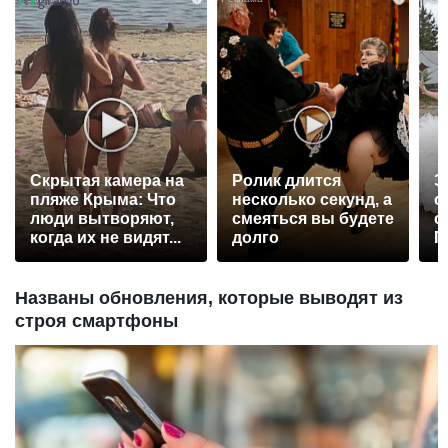
Скрытая камера на
Ролик длится
Э
пляже Крыма: Что
несколько секунд, а
о
люди вытворяют,
смеяться вы будете
с
когда их не видят...
долго
П
р
Названы обновления, которые выводят из
строя смартфоны