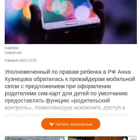
Смартфон.
unsplash.com
9 февраля 2021 в 22:35
Уполномоченный по правам ребенка в РФ Анна
Кузнецова обратилась к провайдерам мобильной
связи с предложением при оформлении
родителями сим-карт для детей по умолчанию
предоставлять функцию «родительский
контроль», позволяющую исключить доступ к
запрещенным сведениям,
пишет
РИА Новости.
Читать полностью
i
i