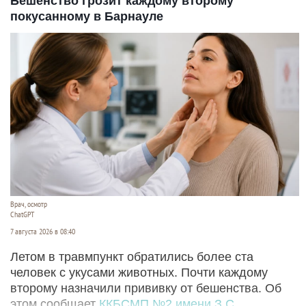
Бешенство грозит каждому второму
покусанному в Барнауле
Врач, осмотр
ChatGPT
7 августа 2026 в 08:40
Летом в травмпункт обратились более ста
человек с укусами животных. Почти каждому
второму назначили прививку от бешенства. Об
этом сообщает
ККБСМП №2 имени З.С.