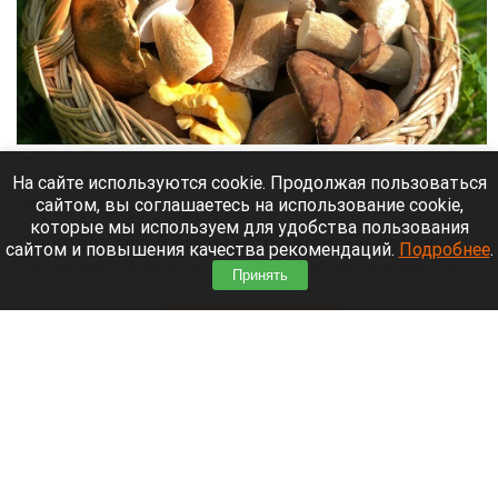
Грибы.
vk.ru/gribniki22rus
На сайте используются cookie. Продолжая пользоваться
сайтом, вы соглашаетесь на использование cookie,
3 августа 2026 в 09:10
которые мы используем для удобства пользования
Любители тихой охоты устремились в лес за
сайтом и повышения качества рекомендаций.
Подробнее
.
трофеями. И многие делятся наблюдениями, что
Принять
людей в слесу с корзинками больше, чем грибов.
Читать полностью
Пьяный водитель катера не заметил девочку и
переехал ее