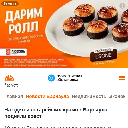
Реклама
To
F7
7 августа
Главная
Новости Барнаула
Недвижимость
Эконом
На один из старейших храмов Барнаула
подняли крест
19 мая в Барнауле состоялась освящение и