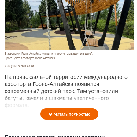
В аэропорту Горно-Алтайска открыли игровую площадку для детей.
Пресс-центр аэропорта Горно-Алтайска
7 августа 2026 в 08:50
На привокзальной территории международного
аэропорта Горно-Алтайска появился
современный детский парк. Там установили
батуты, качели и шахматы увеличенного
формата.
Читать полностью