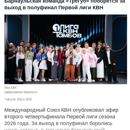
Барнаульская команда «Трегуб» поборется за
выход в полуфинал Первой лиги КВН
Лига КВН
предоставлено altapress.ru
7 августа 2026 в 18:05
Международный Союз КВН опубликовал эфир
второго четвертьфинала Первой лиги сезона
2026 года. За выход в полуфинал боролись
шесть команд, в том числе барнаульский