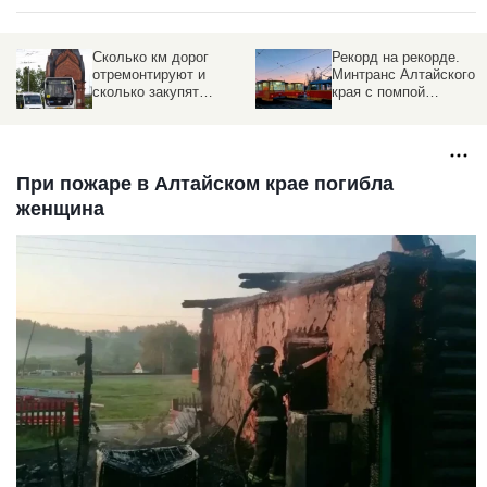
ом
Сколько км дорог
Рекорд на рекорде.
отремонтируют и
Минтранс Алтайского
сколько закупят
края с помпой
и
автобусов в Алтайском
отчитался об итогах
крае, рассказал
прошлого года и
министр транспорта
обозначил
региона
амбициозные планы на
будущее
При пожаре в Алтайском крае погибла
женщина