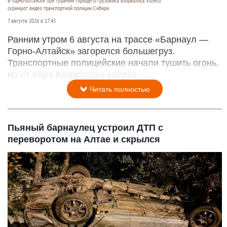
В Горно-Алтайске при тушении горящего грузовика взорвалось колесо
скриншот видео транспортной полиции Сибири
7 августа 2026 в 17:45
Ранним утром 6 августа на трассе «Барнаул —
Горно-Алтайск» загорелся большегруз.
Транспортные полицейские начали тушить огонь,
но от жара взорвалось колесо.
Читать полностью
Пьяный барнаулец устроил ДТП с
переворотом на Алтае и скрылся