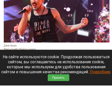
Дима Билан.
Пресс-служба Первого канала.
7 августа 2026 в 17:05
На сайте используются cookie. Продолжая пользоваться
сайтом, вы соглашаетесь на использование cookie,
Выдержав шквал критики, Дима Билан обратился
которые мы используем для удобства пользования
к аудитории с признанием в любви. Он отметил,
сайтом и повышения качества рекомендаций.
Подробнее
.
что жаркие споры подтолкнули его к
Принять
переосмыслению творчества и поиску новых
смыслов, горизонтов и внутренних глубин.
Читать полностью