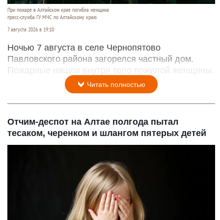
При пожаре в Алтайском крае погибла женщина
пресс-служба ГУ МЧС по Алтайскому краю
7 августа 2026 в 19:10
Ночью 7 августа в селе Чернопятово
Павловского района загорелся частный дом.
Пожарные нашли внутри тело пожилой женщины.
Читать полностью
Отчим-деспот на Алтае полгода пытал
тесаком, черенком и шлангом пятерых детей