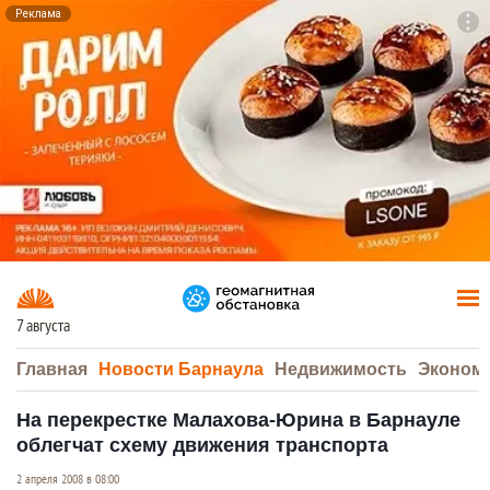
Реклама
To
F7
7 августа
Главная
Новости Барнаула
Недвижимость
Эконом
На перекрестке Малахова-Юрина в Барнауле
облегчат схему движения транспорта
2 апреля 2008 в 08:00