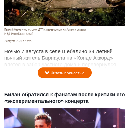
Пьяный барнаулец устроил ДТП с переворотом на Алтае и скрылся
МВД Республики Алтай
7 августа 2026 в 17:25
Ночью 7 августа в селе Шебалино 39-летний
пьяный житель Барнаула на «Хонде Аккорд»
влетел в забор частного дома и перевернулся.
Читать полностью
Билан обратился к фанатам после критики его
«экспериментального» концерта