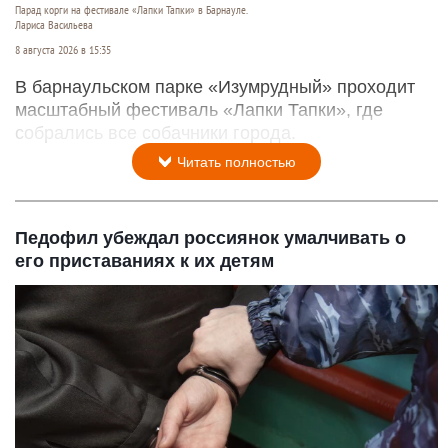
Парад корги на фестивале «Лапки Тапки» в Барнауле.
Лариса Васильева
8 августа 2026 в 15:35
В барнаульском парке «Изумрудный» проходит
масштабный фестиваль «Лапки Тапки», где
собрались все собачники города.
Читать полностью
Педофил убеждал россиянок умалчивать о
его приставаниях к их детям