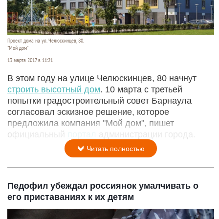
Проект дома на ул. Челюскинцев, 80.
"Мой дом"
13 марта 2017 в 11:21
В этом году на улице Челюскинцев, 80 начнут
строить высотный дом
. 10 марта с третьей
попытки градостроительный совет Барнаула
согласовал эскизное решение, которое
предложила компания "Мой дом", пишет
официальный
портал
администрации города.
Читать полностью
Педофил убеждал россиянок умалчивать о
его приставаниях к их детям