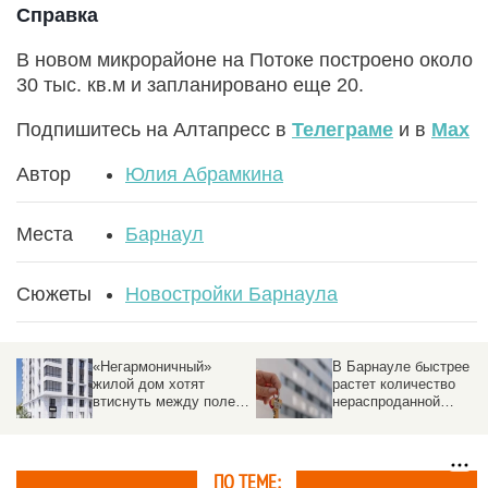
Справка
В новом микрорайоне на Потоке построено около
30 тыс. кв.м и запланировано еще 20.
Подпишитесь на Алтапресс в
Телеграме
и в
Max
Автор
Юлия Абрамкина
Места
Барнаул
Сюжеты
Новостройки Барнаула
«Негармоничный»
В Барнауле быстрее
жилой дом хотят
растет количество
втиснуть между полем
нераспроданной
и другими постройками
«вторички», чем в
других крупных
городах России
ПО ТЕМЕ: