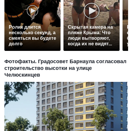
Ролик длится
Скрытая камера на
Р
несколько секунд, а
пляже Крыма: Что
с
смеяться вы будете
люди вытворяют,
б
долго
когда их не видят...
у
Фотофакты. Градосовет Барнаула согласовал
строительство высотки на улице
Челюскинцев