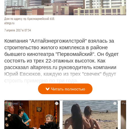
Дом по адресу пр. Красноармейский 61б.
altegs.ru
7 апреля 2017 в 07:34
Компания "Алтайэнергожилстрой" взялась за
строительство жилого комплекса в районе
бывшего кинотеатра "Первомайский". Он будет
состоять из трех 22-этажных высоток. Как
рассказал altapress.ru руководитель компании
Юрий Евсюков, каждую из трех "свечек" будут
строить примерно по три года.
Читать полностью
i
i