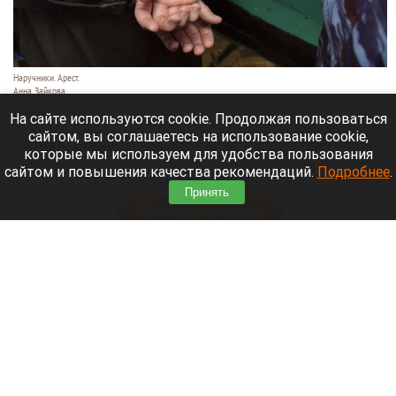
Наручники. Арест.
Анна Зайкова
8 августа 2026 в 16:35
На сайте используются cookie. Продолжая пользоваться
сайтом, вы соглашаетесь на использование cookie,
Житель станицы Каневской на Кубани приставал
которые мы используем для удобства пользования
к детям на улице — за это суд отправил его в
сайтом и повышения качества рекомендаций.
Подробнее
.
колонию строгого режима на 15 лет.
Принять
Читать полностью
Директор автошколы на Алтае фиктивно
обучал водителей