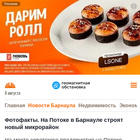
Реклама
To
F7
8 августа
Главная
Новости Барнаула
Недвижимость
Эконом
Фотофакты. На Потоке в Барнауле строят
новый микрорайон
На месте советского предприятия на Потоке