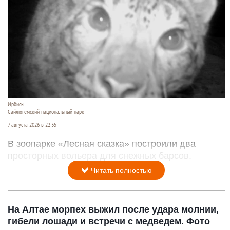
Ирбисы.
Сайлюгемский национальный парк
7 августа 2026 в 22:35
В зоопарке «Лесная сказка» построили два
просторных вольера для снежных барсов.
Читать полностью
На Алтае морпех выжил после удара молнии,
гибели лошади и встречи с медведем. Фото