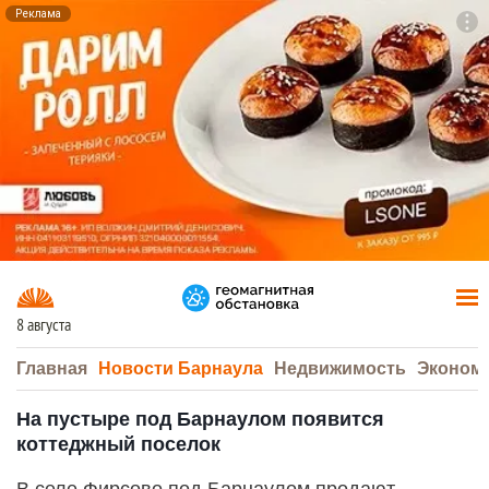
Реклама
To
F7
8 августа
Главная
Новости Барнаула
Недвижимость
Эконом
На пустыре под Барнаулом появится
коттеджный поселок
В селе Фирсово под Барнаулом продают