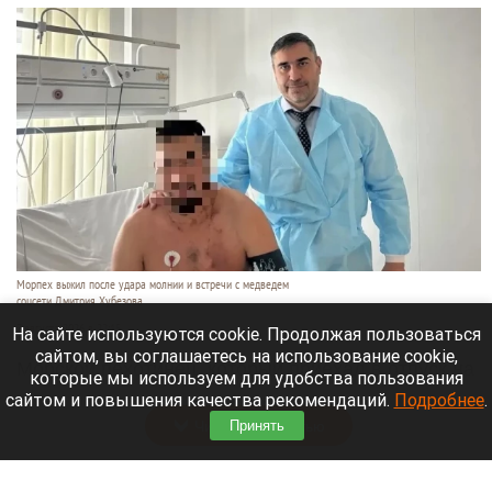
Морпех выжил после удара молнии и встречи с медведем
соцсети Дмитрия Хубезова
7 августа 2026 в 22:15
На сайте используются cookie. Продолжая пользоваться
сайтом, вы соглашаетесь на использование cookie,
Морской пехотинец, который приехал в отпуск на
которые мы используем для удобства пользования
Алтай, пережил чудовищную серию событий.
сайтом и повышения качества рекомендаций.
Подробнее
.
Читать полностью
Принять