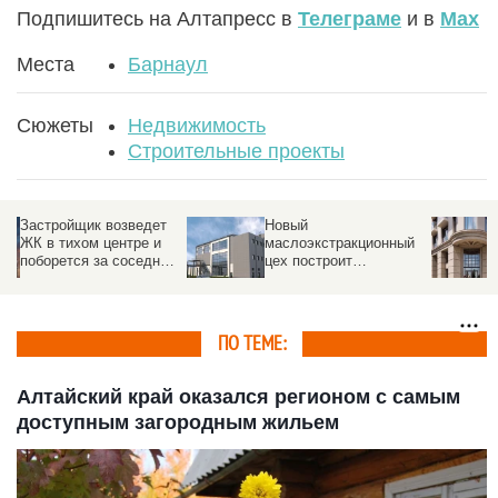
Подпишитесь на Алтапресс в
Телеграме
и в
Max
Места
Барнаул
Сюжеты
Недвижимость
Строительные проекты
Зубы же сами себе не
Перерасстроились.
лечим. Агент по
Рынок недвижимости
недвижимости — о
Алтайского края
трендах, «эффекте
обгоняет соседей с
Долиной», и о том,
надеждой на
почему риелтор нужен
потепление
ПО ТЕМЕ:
Алтайский край оказался регионом с самым
доступным загородным жильем