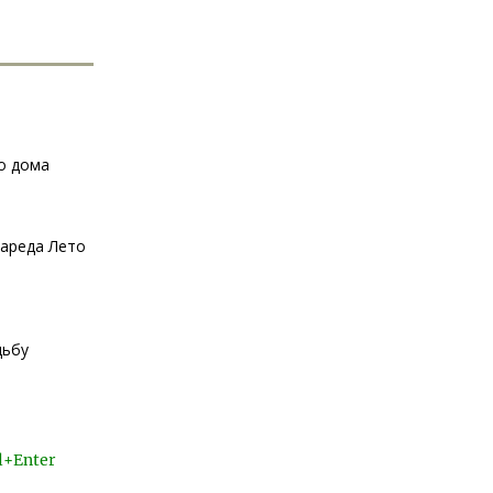
о дома
жареда Лето
дьбу
l+Enter