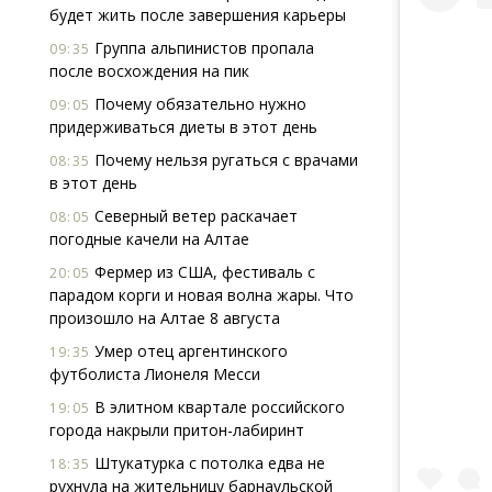
будет жить после завершения карьеры
Группа альпинистов пропала
09:35
после восхождения на пик
Почему обязательно нужно
09:05
придерживаться диеты в этот день
Почему нельзя ругаться с врачами
08:35
в этот день
Северный ветер раскачает
08:05
погодные качели на Алтае
Фермер из США, фестиваль с
20:05
парадом корги и новая волна жары. Что
произошло на Алтае 8 августа
Умер отец аргентинского
19:35
футболиста Лионеля Месси
В элитном квартале российского
19:05
города накрыли притон-лабиринт
Штукатурка с потолка едва не
18:35
рухнула на жительницу барнаульской