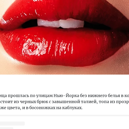
м новые берега. Гендиректор
Двухуровневые номера и в
лищной инициативы» Юрий
Каким будет новый бутик
лов — о том, как девелоперу
«Белкур» в Белокурихе
ваться на плаву, когда рынок
рмит
ДОМА И КВАРТИРЫ
ОИТЕЛЬСТВО
ца прошлась по улицам Нью-Йорка без нижнего белья в к
стоит из черных брюк с завышенной талией, топа из проз
 же цвета, и в босоножках на каблуках.