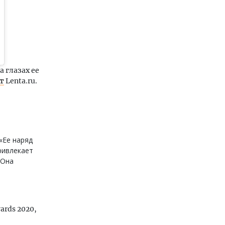
 глазах ее
т
Lenta.ru.
«Ее наряд
ривлекает
«Она
rds 2020,