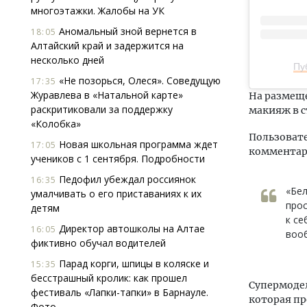
многоэтажки. Жалобы на УК
Аномальный зной вернется в
18:05
Алтайский край и задержится на
несколько дней
Пу
«Не позорься, Олеся». Соведущую
17:35
Журавлева в «Натальной карте»
На размеще
раскритиковали за поддержку
макияж в с
«Колобка»
Пользовате
Новая школьная программа ждет
17:05
комментар
учеников с 1 сентября. Подробности
Педофил убеждал россиянок
16:35
«Бел
умалчивать о его приставаниях к их
прос
детям
к се
Директор автошколы на Алтае
16:05
вооб
фиктивно обучал водителей
Парад корги, шпицы в коляске и
15:35
бесстрашный кролик: как прошел
Супермодел
фестиваль «Лапки-тапки» в Барнауле.
которая пр
Фото