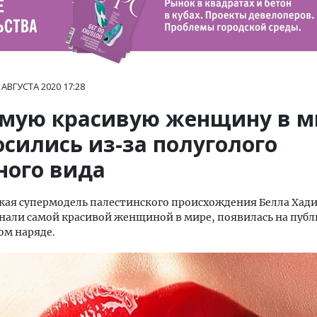
 АВГУСТА 2020
17:28
амую красивую женщину в м
осились из-за полуголого
ного вида
ая супермодель палестинского происхождения Белла Хади
нали самой красивой женщиной в мире, появилась на публ
ом наряде.