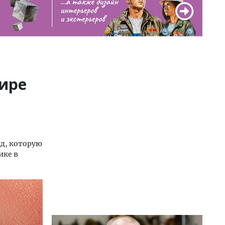
ире
д, которую
ике в