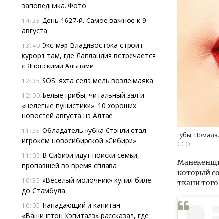
заповедника. Фото
День 1627-й. Самое важное к 9
14:35
августа
Экс-мэр Владивостока строит
13:40
курорт там, где Лапландия встречается
с Японскими Альпами
SOS: яхта села мель возле маяка
12:35
Ище
«Жи
Белые грибы, читальный зал и
12:00
Гати
«нелепые пушистики». 10 хороших
оста
новостей августа на Алтае
што
Обладатель кубка Стэнли стал
11:35
губы. Помада.
СТР
игроком новосибирской «Сибири»
ССО
В Сибири идут поиски семьи,
11:05
Манекенщи
пропавшей во время сплава
который со
«Веселый молочник» купил билет
10:35
ткани того
до Стамбула
Нападающий и капитан
10:05
«Вашингтон Кэпиталз» рассказал, где