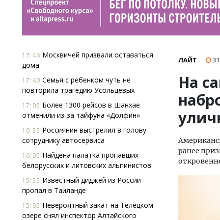
Москвичей призвали оставаться
17:46
ЛАЙТ
31
дома
На с
Семья с ребенком чуть не
17:40
повторила трагедию Усольцевых
набр
Более 1300 рейсов в Шанхае
17:05
улич
отменили из-за тайфуна «Долфин»
Россиянин выстрелил в голову
16:35
сотруднику автосервиса
Американск
ранее приз
Найдена палатка пропавших
16:05
откровенн
белорусских и литовских альпинистов
Известный диджей из России
15:35
пропал в Таиланде
Невероятный закат на Телецком
15:05
озере снял инспектор Алтайского