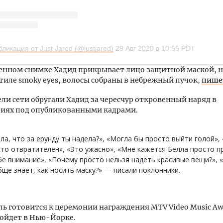
бликация от Just Jared (@justjared)
29 Авг 2020 в 10:55 PDT
нном снимке Хадид прикрывает лицо защитной маской, на
тиле smoky eyes, волосы собраны в небрежный пучок,
пише
ли сети обругали Хадид за чересчур откровенный наряд в
иях под опубликованными кадрами.
ла, что за ерунду ты надела?», «Могла бы просто выйти голой», 
то отвратителен», «Это ужасно», «Мне кажется Белла просто п
бе внимание», «Почему просто нельзя надеть красивые вещи?», 
ще знает, как носить маску?» — писали поклонники.
ь готовится к церемонии награждения MTV Video Music Awa
ойдет в Нью-Йорке.