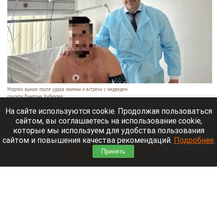
Морпех выжил после удара молнии и встречи с медведем
соцсети Дмитрия Хубезова
7 августа 2026 в 22:15
На сайте используются cookie. Продолжая пользоваться
сайтом, вы соглашаетесь на использование cookie,
Морской пехотинец, который приехал в отпуск на
которые мы используем для удобства пользования
Алтай, пережил чудовищную серию событий.
сайтом и повышения качества рекомендаций.
Подробнее
.
Читать полностью
Принять
В Барнауле водитель сбил женщину на зебре
и скрылся