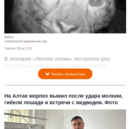
Ирбисы.
Сайлюгемский национальный парк
7 августа 2026 в 22:35
В зоопарке «Лесная сказка» построили два
просторных вольера для снежных барсов.
Читать полностью
На Алтае морпех выжил после удара молнии,
гибели лошади и встречи с медведем. Фото