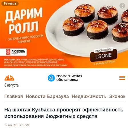
Реклама
To
F7
8 августа
Главная
Новости Барнаула
Недвижимость
Эконом
На шахтах Кузбасса проверят эффективность
использования бюджетных средств
19 мая 2010 в 15:29