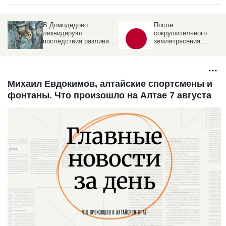
В Домодедово
После
ликвидируют
сокрушительного
последствия разлива
землетрясения
химикатов после атаки
произошел взрыв в
БПЛА . Что известно
японском торговом
центре
Михаил Евдокимов, алтайские спортсмены и
фонтаны. Что произошло на Алтае 7 августа