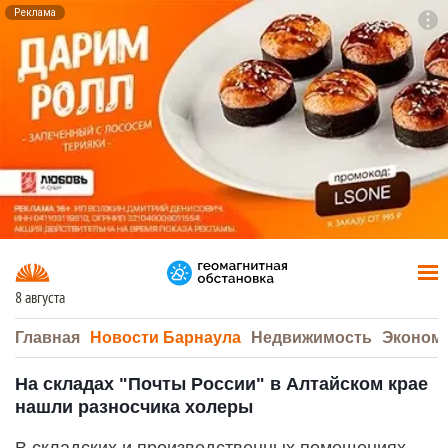
Реклама
To
F7
8 августа
Главная
Новости Барнаула
Недвижимость
Эконом
На складах "Почты России" в Алтайском крае
нашли разносчика холеры
В складских и производственных помещениях