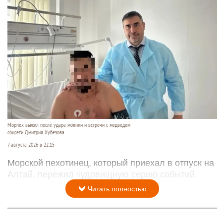
Морпех выжил после удара молнии и встречи с медведем
соцсети Дмитрия Хубезова
7 августа 2026 в 22:15
Морской пехотинец, который приехал в отпуск на
Алтай, пережил чудовищную серию событий.
Читать полностью