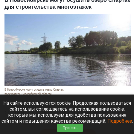
В Новосибирске могут осушить озеро Спартак
для строительства многоэтажек
В Новосибирске могут осушить озеро Спартак
прокуратура Новосибирской области
7 августа 2026 в 20:15
На сайте используются cookie. Продолжая пользоваться
сайтом, вы соглашаетесь на использование cookie,
Жители микрорайонов Родники и Снегири
которые мы используем для удобства пользования
обеспокоены планами возможной ликвидации
сайтом и повышения качества рекомендаций.
Подробнее
.
озера Спартак.
Принять