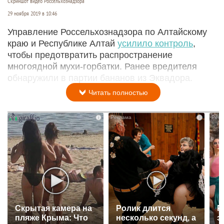
Скриншот видео Россельхознадзора
29 ноября 2019 в 10:46
Управление Россельхознадзора по Алтайскому
краю и Республике Алтай
усилило контроль
,
чтобы предотвратить распространение
многоядной мухи-горбатки. Ранее вредителя
обнаружили в партии бананов из Эквадора.
Читать полностью
i
i
Скрытая камера на
Ролик длится
Р
пляже Крыма: Что
несколько секунд, а
э