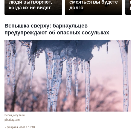
люди вытворяют,
смеяться вы будете
п
когда их не видят...
долго
р
Вспышка сверху: барнаульцев
предупреждают об опасных сосульках
Весна, сосульки.
pixabay.com
5 февраля 2020 в 18:10