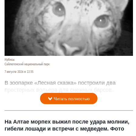
Ирбисы.
Сайлюгемский национальный парк
7 августа 2026 в 22:35
В зоопарке «Лесная сказка» построили два
просторных вольера для снежных барсов.
Читать полностью
На Алтае морпех выжил после удара молнии,
гибели лошади и встречи с медведем. Фото