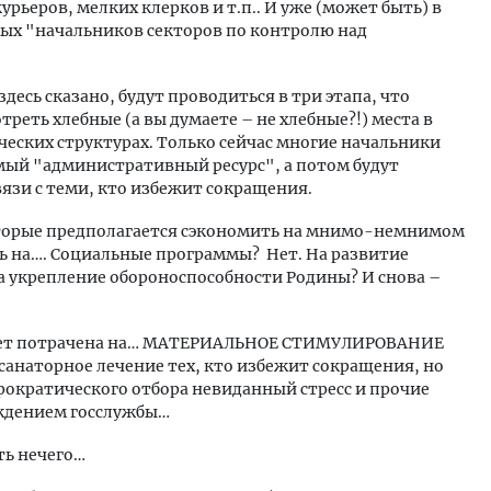
рьеров, мелких клерков и т.п.. И уже (может быть) в
ых "начальников секторов по контролю над
десь сказано, будут проводиться в три этапа, что
реть хлебные (а вы думаете – не хлебные?!) места в
ских структурах. Только сейчас многие начальники
емый "административный ресурс", а потом будут
язи с теми, кто избежит сокращения.
 которые предполагается сэкономить на мнимо-немнимом
ь на…. Социальные программы? Нет. На развитие
а укрепление обороноспособности Родины? И снова –
удет потрачена на… МАТЕРИАЛЬНОЕ СТИМУЛИРОВАНИЕ
наторное лечение тех, кто избежит сокращения, но
рократического отбора невиданный стресс и прочие
ождением госслужбы…
ть нечего…