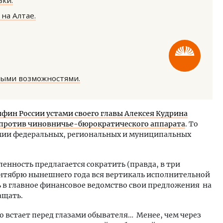
ки.
на Алтае.
ными возможностями.
м новые берега. Гендиректор
Архитектурный код начин
лищной инициативы» Юрий
земли. Мощение крупно
лов — о том, как девелоперу
плитами становится нов
фин России устами своего главы Алексея Кудрина
ваться на плаву, когда рынок
стандартом благоустрой
а против чиновничье-бюрократического аппарата
. То
рмит
СТРОИТЕЛЬСТВО
мии федеральных, региональных и муниципальных
ОИТЕЛЬСТВО
исленность предлагается сократить (правда, в три
сентябрю нынешнего года вся вертикаль исполнительной
ь в главное финансовое ведомство свои предложения на
ащать.
 встает перед глазами обывателя… Менее, чем через