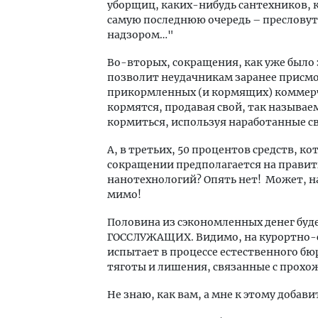
уборщиц, каких-нибудь сантехников, ку
самую последнюю очередь – пресловут
надзором…"
Во-вторых, сокращения, как уже было з
позволит неудачникам заранее присмот
прикормленных (и кормящих) коммерче
кормятся, продавая свой, так называ
кормиться, используя наработанные св
А, в третьих, 50 процентов средств,
сокращении предполагается на правит
нанотехнологий? Опять нет! Может, н
мимо!
Половина из сэкономленных денег б
ГОССЛУЖАЩИХ. Видимо, на курортно-са
испытает в процессе естественного бю
тяготы и лишения, связанные с прох
Не знаю, как вам, а мне к этому добави