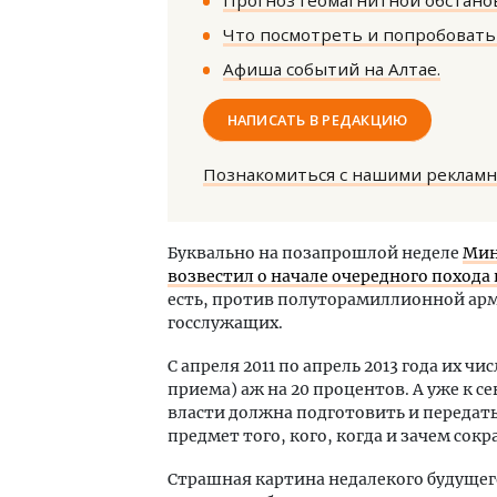
Прогноз геомагнитной обстанов
Что посмотреть и попробовать 
Афиша событий на Алтае.
НАПИСАТЬ В РЕДАКЦИЮ
Познакомиться с нашими реклам
Смелость архитектурных идей.
Ище
Генеральный директор компании
«Жи
ЗИАС — об эстетике городов,
Гати
Буквально на позапрошлой неделе
Мин
трендах в фасадах и развитии рынка
оста
возвестил о начале очередного поход
што
СТРОИТЕЛЬСТВО
есть, против полуторамиллионной ар
СТР
госслужащих.
С апреля 2011 по апрель 2013 года их ч
приема) аж на 20 процентов. А уже к 
власти должна подготовить и передат
предмет того, кого, когда и зачем сокр
Страшная картина недалекого будущего