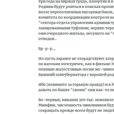
три года на биржах труда, папертях и
Родины будут роиться в поисках пропи
возле переполненных мусорных баков,
комитета по координации контроля на
"сектора отдела управления админис
лакированными туфлями, нервно тере
они очередного жильца, несущего на 
отходов…
Бр-р-р….
Но пусть заранее не злорадствуют зло
по вагонам электричек, как в фильме 
поющие жалостливые песни экс-чиновн
Бывший замгубернатора с хорошей род
Ибо (извините за горькую правду) и в
давать по башке "своим" они как-то н
Во-первых, никаких 300 тыс. новоявле
Минфин, численность чиновников будут
сокращать прежде всего будут не людей