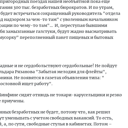
 в пригородных поездах нашей необъятной пока еще
тания 300 тыс. безработных бюрократов. И по утрам,
 будет встречаться сокращенный руководитель "отдела
д надзором за чем-то там" с уволенным начальником
трации по чему-то там"… И, переступая бывшими
бя замызганные галстуки, будут жадно высматривать
"мусорку" переполненный пакет пищевых и бытовых
радные и не сердобольствуют сердобольные! Не пойдут
Эльдара Рязанова "Забытая мелодия для флейты",
ики. Не появятся в газетах объявления типа: "
ословной ищет работу".
 Минфине сидят отнюдь не токари-карусельщики и резко
е приучены.
нных безработных не будет, потому что, как решил
 уменьшать с учетом свободных вакансий. То есть,
, а, по сути, свободные стулья в кабинетах. Потом –