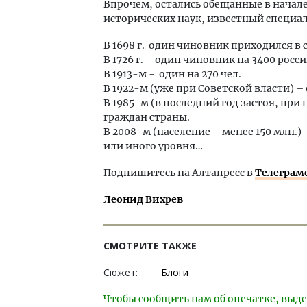
Впрочем, остались обещанные в начале
исторических наук, известный специал
В 1698 г. один чиновник приходился в 
В 1726 г. – один чиновник на 3400 росси
В 1913-м - один на 270 чел.
В 1922-м (уже при Советской власти) – о
В 1985-м (в последний год застоя, при 
граждан страны.
В 2008-м (население – менее 150 млн.
или иного уровня…
Подпишитесь на Алтапресс в
Телеграм
Леонид Вихрев
СМОТРИТЕ ТАКЖЕ
Сюжет:
Блоги
Чтобы сообщить нам об опечатке, выде