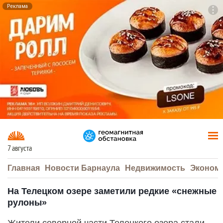
Реклама
To
F7
7 августа
Главная
Новости Барнаула
Недвижимость
Эконом
На Телецком озере заметили редкие «снежные
рулоны»
Жители северной части Телецкого озера стали