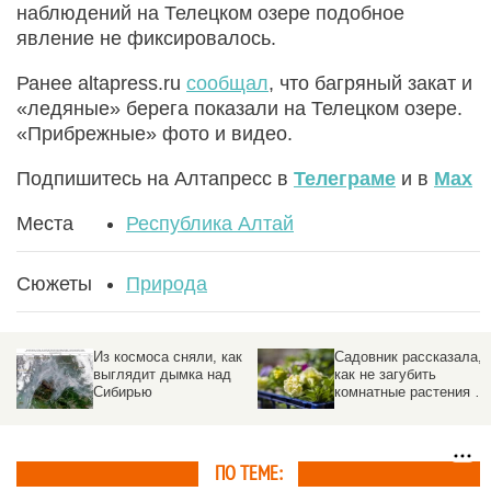
наблюдений на Телецком озере подобное
явление не фиксировалось.
Ранее altapress.ru
сообщал
, что багряный закат и
«ледяные» берега показали на Телецком озере.
«Прибрежные» фото и видео.
Подпишитесь на Алтапресс в
Телеграме
и в
Max
Места
Республика Алтай
Сюжеты
Природа
Из космоса сняли, как
Садовник рассказала,
выглядит дымка над
как не загубить
Сибирью
комнатные растения во
время отпуска
ПО ТЕМЕ: