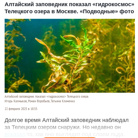
Алтайский заповедник показал «гидрокосмос»
Телецкого озера в Москве. «Подводные» фото
Алтайский заповедник показал «гидрокосмос» Телецкого озера.
Игорь Калмыков, Роман Воробьев, Татьяна Клименко
22 февраля 2025 в 18:55
Долгое время Алтайский заповедник наблюдал
за Телецким озером снаружи. Но недавно он
показал
то, как оно выглядит под слоем льда.