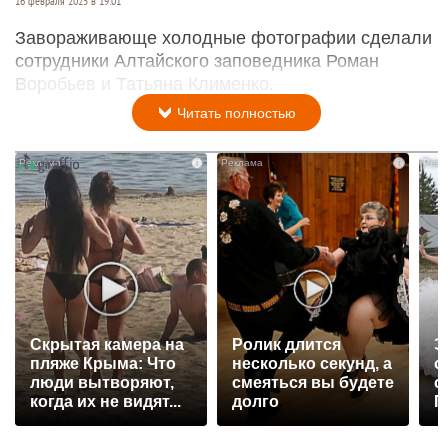
16 февраля 2025 в 19:01
Завораживающе холодные фотографии сделали
сотрудники Алтайского заповедника Роман
Воробьев и Татьяна Клименко.
Читать полностью
i
i
Скрытая камера на
Ролик длится
Э
пляже Крыма: Что
несколько секунд, а
о
люди вытворяют,
смеяться вы будете
с
когда их не видят...
долго
П
р