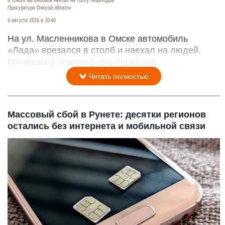
В Омске автомобиль наехал на толпу пешеходов
Прокуратура Омской области
6 августа 2026 в 20:40
На ул. Масленникова в Омске автомобиль
«Лада» врезался в столб и наехал на людей,
стоявших у пешеходного перехода.
Читать полностью
Массовый сбой в Рунете: десятки регионов
остались без интернета и мобильной связи