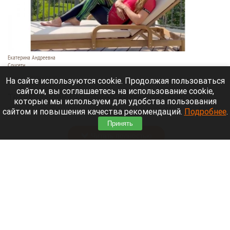
Екатерина Андреевна
Соцсети
6 августа 2026 в 19:00
На сайте используются cookie. Продолжая пользоваться
сайтом, вы соглашаетесь на использование cookie,
Телеведущая Екатерина Андреева проводит
которые мы используем для удобства пользования
отпуск на Алтае. Она поселилась в двухэтажной
сайтом и повышения качества рекомендаций.
Подробнее
.
вилле с видом на горы у реки Катунь.
Принять
Читать полностью
Медведю Мише в барнаульском зоопарке
устроили освежающий душ в жару. Видео