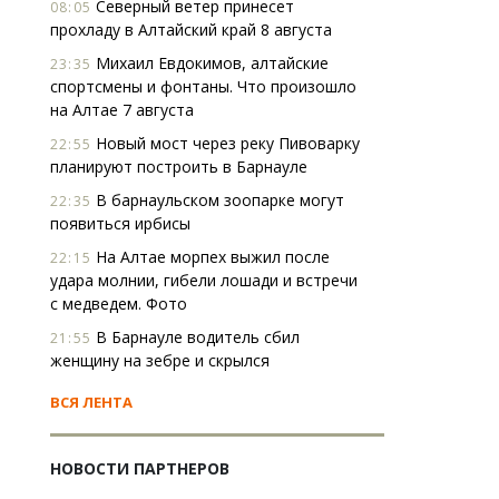
Северный ветер принесет
08:05
прохладу в Алтайский край 8 августа
Михаил Евдокимов, алтайские
23:35
спортсмены и фонтаны. Что произошло
на Алтае 7 августа
Новый мост через реку Пивоварку
22:55
планируют построить в Барнауле
В барнаульском зоопарке могут
22:35
появиться ирбисы
На Алтае морпех выжил после
22:15
удара молнии, гибели лошади и встречи
с медведем. Фото
В Барнауле водитель сбил
21:55
женщину на зебре и скрылся
ВСЯ ЛЕНТА
НОВОСТИ ПАРТНЕРОВ