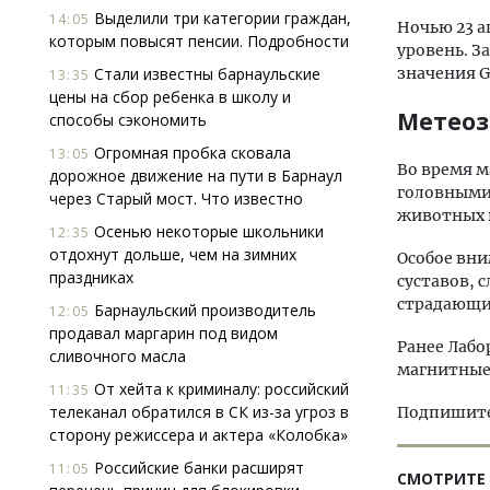
Выделили три категории граждан,
14:05
Ночью 23 ап
которым повысят пенсии. Подробности
уровень. З
Стали известны барнаульские
значения G
13:35
цены на сбор ребенка в школу и
Метео
способы сэкономить
Огромная пробка сковала
13:05
Во время м
дорожное движение на пути в Барнаул
головными 
через Старый мост. Что известно
животных 
Осенью некоторые школьники
12:35
отдохнут дольше, чем на зимних
Особое вни
праздниках
суставов,
страдающи
Барнаульский производитель
12:05
продавал маргарин под видом
Ранее Лаб
сливочного масла
магнитные 
От хейта к криминалу: российский
11:35
телеканал обратился в СК из-за угроз в
Подпишитес
сторону режиссера и актера «Колобка»
Российские банки расширят
11:05
СМОТРИТЕ