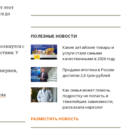
т этот
ся до
ПОЛЕЗНЫЕ НОВОСТИ
олкнутся с
Какие алтайские товары и
ствия. У
услуги стали самыми
качественными в 2026 году
Продажи ипотеки в России
 нервов,
достигли 2,6 трлн рублей
Как семья может помочь
ала
подростку не попасть в
тяжелейшие зависимости,
рассказала нарколог
РАЗМЕСТИТЬ НОВОСТЬ