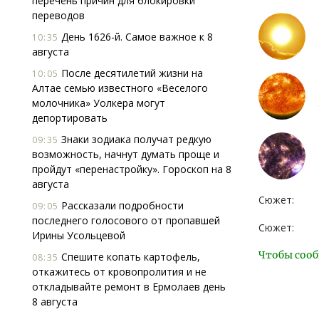
перечень причин для блокировки
переводов
День 1626-й. Самое важное к 8
10:35
августа
После десятилетий жизни на
10:05
Алтае семью известного «Веселого
молочника» Уолкера могут
депортировать
Знаки зодиака получат редкую
09:35
возможность, начнут думать проще и
пройдут «перенастройку». Гороскоп на 8
августа
Сюжет:
Рассказали подробности
09:05
последнего голосового от пропавшей
Сюжет:
Ирины Усольцевой
Чтобы сооб
Спешите копать картофель,
08:35
откажитесь от кровопролития и не
откладывайте ремонт в Ермолаев день
8 августа