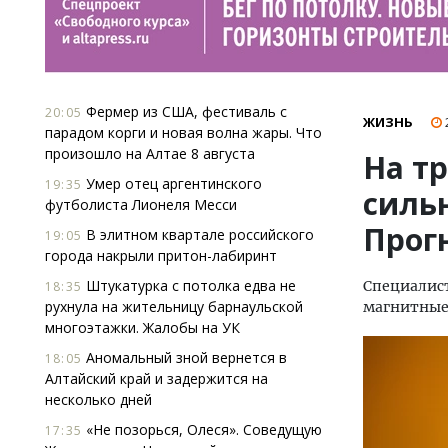
Фермер из США, фестиваль с
20:05
ЖИЗНЬ
парадом корги и новая волна жары. Что
произошло на Алтае 8 августа
На т
Умер отец аргентинского
19:35
силь
футболиста Лионеля Месси
Прогн
В элитном квартале российского
19:05
города накрыли притон-лабиринт
Штукатурка с потолка едва не
Специалис
18:35
рухнула на жительницу барнаульской
магнитные 
многоэтажки. Жалобы на УК
Аномальный зной вернется в
18:05
Алтайский край и задержится на
несколько дней
«Не позорься, Олеся». Соведущую
17:35