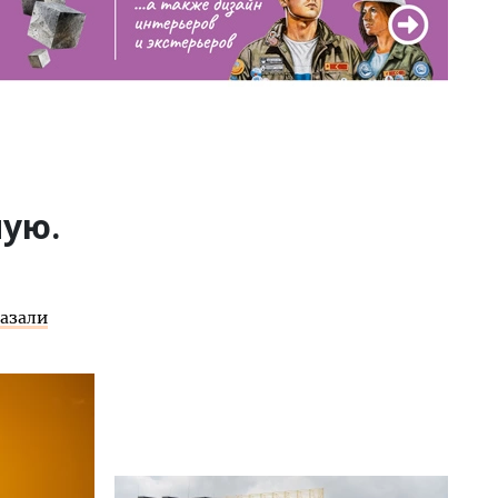
ую.
азали