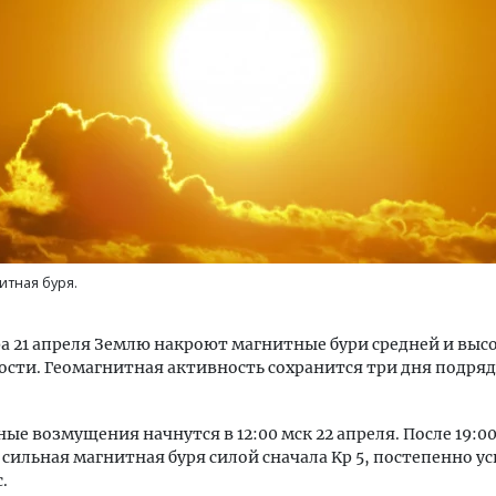
м новые берега. Гендиректор
Смелость архитектурных 
лищной инициативы» Юрий
Генеральный директор к
лов — о том, как девелоперу
ЗИАС — об эстетике горо
ваться на плаву, когда рынок
трендах в фасадах и разв
рмит
итная буря.
СТРОИТЕЛЬСТВО
ОИТЕЛЬСТВО
ра 21 апреля Землю накроют магнитные бури средней и выс
сти. Геомагнитная активность сохранится три дня подряд 
ые возмущения начнутся в 12:00 мск 22 апреля. После 19:0
 сильная магнитная буря силой сначала Kp 5, постепенно у
.