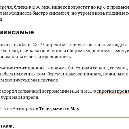
реля, ближе к 1:00 мск, индекс возрастет до Kp 6 и превыси
атем мощность быстро снизится, но утром вновь поднимет
2.
зависимые
агнитных бурь 22–24 апреля метеочувствительные люди ст
болями, скачками давления и общим ухудшением самочув
возможны стресс и тревожность.
мание стоит проявить людям с болезнями сердца, сосудов,
 слабым иммунитетом, беременным женщинам, пожилым и
м хроническими недугами.
оратория солнечной астрономии ИКИ и ИСЗФ
спрогнозиров
бури на 21 апреля.
ь на Алтапресс в
Телеграме
и в
Max
 ТАКЖЕ