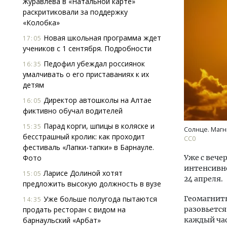
Журавлева в «Натальной карте»
раскритиковали за поддержку
«Колобка»
Новая школьная программа ждет
17:05
учеников с 1 сентября. Подробности
Педофил убеждал россиянок
16:35
умалчивать о его приставаниях к их
детям
Архитектурный код начинается с
Ище
земли. Мощение крупноформатными
«Жи
Директор автошколы на Алтае
16:05
плитами становится новым
Гати
фиктивно обучал водителей
стандартом благоустройства
оста
Парад корги, шпицы в коляске и
15:35
што
Солнце. Магн
СТРОИТЕЛЬСТВО
бесстрашный кролик: как проходит
СС0
СТР
фестиваль «Лапки-тапки» в Барнауле.
Фото
Уже с вече
интенсивно
Ларисе Долиной хотят
15:05
24 апреля.
предложить высокую должность в вузе
Уже больше полугода пытаются
Геомагнитн
14:35
продать ресторан с видом на
разовьется
барнаульский «Арбат»
каждый час