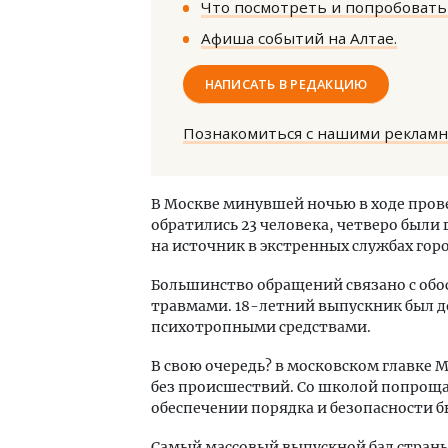
Что посмотреть и попробовать 
Афиша событий на Алтае.
НАПИСАТЬ В РЕДАКЦИЮ
Познакомиться с нашими реклам
Смел
Ген
В Москве минувшей ночью в ходе про
ЗИАС
обратились 23 человека, четверо были
трен
на источник в экстренных службах горо
СТР
Большинство обращений связано с об
травмами. 18-летний выпускник был до
психотропными средствами.
В свою очередь? в московском главке
без происшествий. Со школой попроща
обеспечении порядка и безопасности 
Самый массовый выпускной бал страны