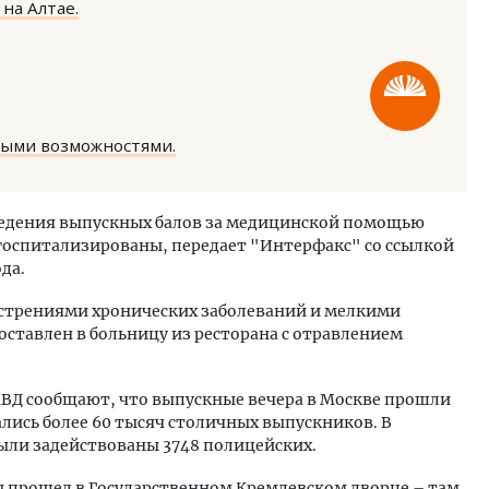
на Алтае.
ными возможностями.
ость архитектурных идей.
Архитектурный код начин
еральный директор компании
земли. Мощение крупно
ведения выпускных балов за медицинской помощью
 — об эстетике городов,
плитами становится нов
 госпитализированы, передает "Интерфакс" со ссылкой
дах в фасадах и развитии рынка
стандартом благоустрой
да.
ОИТЕЛЬСТВО
СТРОИТЕЛЬСТВО
острениями хронических заболеваний и мелкими
ставлен в больницу из ресторана с отравлением
 МВД сообщают, что выпускные вечера в Москве прошли
лись более 60 тысяч столичных выпускников. В
были задействованы 3748 полицейских.
 прошел в Государственном Кремлевском дворце – там