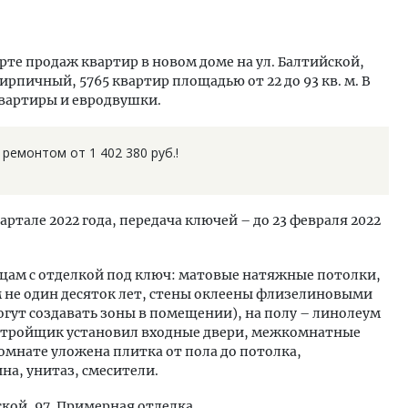
те продаж квартир в новом доме на ул. Балтийской,
рпичный, 5765 квартир площадью от 22 до 93 кв. м. В
квартиры и евродвушки.
ремонтом от 1 402 380 руб.!
артале 2022 года, передача ключей – до 23 февраля 2022
ьцам с отделкой под ключ: матовые натяжные потолки,
 не один десяток лет, стены оклеены флизелиновыми
гут создавать зоны в помещении), на полу – линолеум
астройщик установил входные двери, межкомнатные
комнате уложена плитка от пола до потолка,
на, унитаз, смесители.
кой, 97. Примерная отделка.