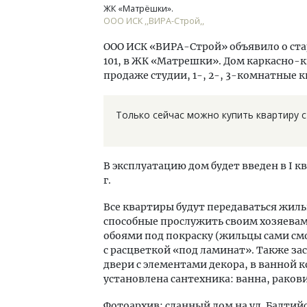
ЖК «Матрёшки».
ООО ИСК ,,ВИРА-Строй,,
ООО ИСК «ВИРА-Строй» объявило о стар
101, в ЖК «Матрешки». Дом каркасно-ки
продаже студии, 1-, 2-, 3-комнатные 
Только сейчас можно купить квартиру с 
В эксплуатацию дом будет введен в I кв
г.
Все квартиры будут передаваться жил
способные прослужить своим хозяевам
обоями под покраску (жильцы сами смо
с расцветкой «под ламинат». Также з
двери с элементами декора, в ванной 
установлена сантехника: ванна, ракови
Фотоархив: сданный дом на ул. Балтийс