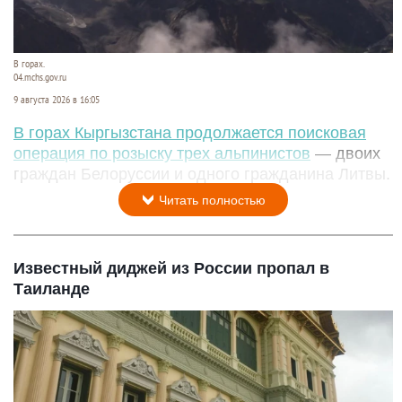
В горах.
04.mchs.gov.ru
9 августа 2026 в 16:05
В горах Кыргызстана продолжается поисковая
операция по розыску трех альпинистов
— двоих
граждан Белоруссии и одного гражданина Литвы.
Читать полностью
Известный диджей из России пропал в
Таиланде