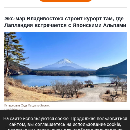
Экс-мэр Владивостока строит курорт там, где
Лапландия встречается с Японскими Альпами
Путешествие Хидэ Масуи по Японии.
t.me/hidemasui
9 августа 2026 в 13:40
На сайте используются cookie. Продолжая пользоваться
сайтом, вы соглашаетесь на использование cookie,
Бывший мэр Владивостока Виталий Веркеенко