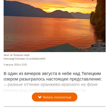
Закат на Телецком озере.
Александр Кислицин, vk.ru/altzapovednik
9 августа 2026 в 15:05
В один из вечеров августа в небе над Телецким
озером разыгралось настоящее представление:
—разные оттенки оранжево-красного на фоне
синевы вод озера и величественных гор.
Читать полностью