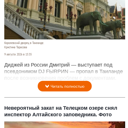
Королевский дворец в Таиланде.
Кристина Тарасова
9 августа 2026 в 15:35
Диджей из России Дмитрий — выступает под
псевдонимом DJ FЫRРИN — пропал в Таиланде
после возникновения проблем с документами.
Читать полностью
Невероятный закат на Телецком озере снял
инспектор Алтайского заповедника. Фото