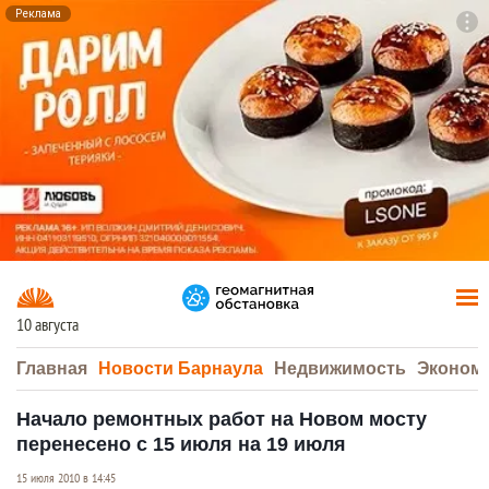
Реклама
To
F7
10 августа
Главная
Новости Барнаула
Недвижимость
Эконом
Начало ремонтных работ на Новом мосту
перенесено с 15 июля на 19 июля
15 июля 2010 в 14:45