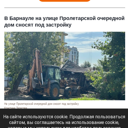
В Барнауле на улице Пролетарской очередной
дом сносят под застройку
На улице Пролетарской очередной дом сносят под застройку
Кристина Тарасова
10 августа 2026 в 11:59
На сайте используются cookie. Продолжая пользоваться
сайтом, вы соглашаетесь на использование cookie,
В Барнауле сносят деревянного дома по адресу