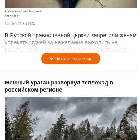
Разбитое сердце. Нейросеть.
altapress.ru.
9 августа 2026 в 19:08
В Русской православной церкви запретили женам
упрекать мужей за нежелание выходить на
работу, заявил протоиерей Алексей Батаногов.
Читать полностью
Мощный ураган развернул теплоход в
российском регионе