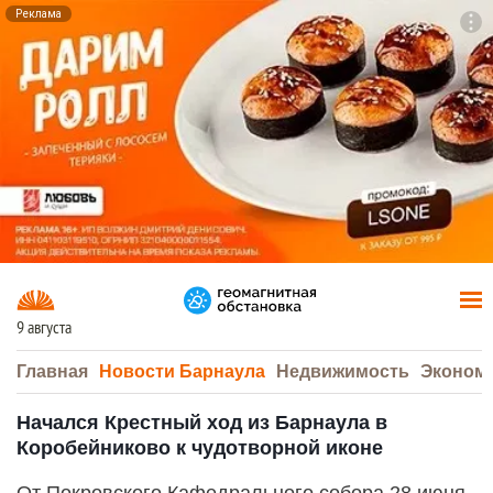
Реклама
To
F7
9 августа
Главная
Новости Барнаула
Недвижимость
Эконом
Начался Крестный ход из Барнаула в
Коробейниково к чудотворной иконе
От Покровского Кафедрального собора 28 июня