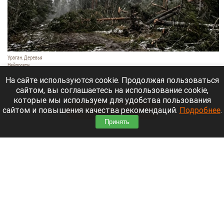
Ураган. Деревья
Нейросети
9 августа 2026 в 18:35
На сайте используются cookie. Продолжая пользоваться
сайтом, вы соглашаетесь на использование cookie,
Мощный ураган бушует в Самарской области.
которые мы используем для удобства пользования
сайтом и повышения качества рекомендаций.
Подробнее
.
Читать полностью
Принять
Москвичей призвали оставаться дома