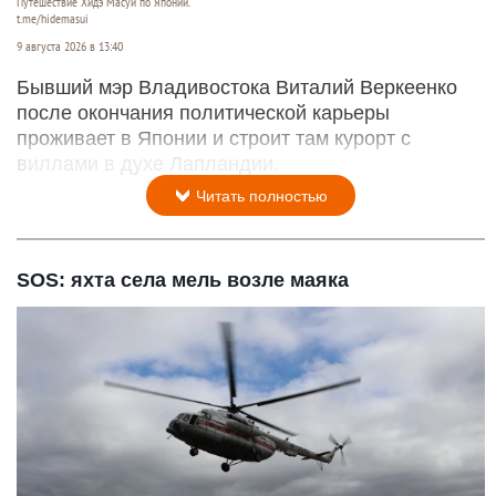
Путешествие Хидэ Масуи по Японии.
t.me/hidemasui
9 августа 2026 в 13:40
Бывший мэр Владивостока Виталий Веркеенко
после окончания политической карьеры
проживает в Японии и строит там курорт с
виллами в духе Лапландии.
Читать полностью
SOS: яхта села мель возле маяка