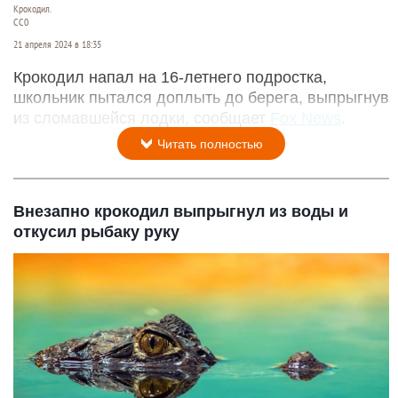
Крокодил.
СС0
21 апреля 2024 в 18:35
Крокодил напал на 16-летнего подростка,
школьник пытался доплыть до берега, выпрыгнув
из сломавшейся лодки, сообщает
Fox News
.
Читать полностью
Внезапно крокодил выпрыгнул из воды и
откусил рыбаку руку