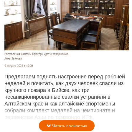
Реставрация «Аптеки Крюгер» идет к завершению.
Анна Зайкова
9 августа 2026 в 12:00
Предлагаем поднять настроение перед рабочей
неделей и почитать, как двух человек спасли из
крупного пожара в Бийске, как три
несанкционированные свалки устранили в
Алтайском крае и как алтайские спортсмены
собрали комплект медалей на чемпионате и
первенстве Азии по тхэквондо ИТФ.
Читать полностью