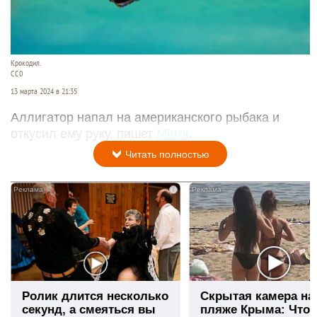
Крокодил.
СС0
13 марта 2024 в 21:35
Аллигатор напал на американского рыбака и
откусил ему руку, пишет
Mirror
.
Читать полностью
i
Ролик длится несколько
Скрытая камера на
секунд, а смеяться вы
пляже Крыма: Что