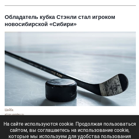
Обладатель кубка Стэнли стал игроком
новосибирской «Сибири»
Шайба.
alice.yandex.ru
9 августа 2026 в 11:35
На сайте используются cookie. Продолжая пользоваться
сайтом, вы соглашаетесь на использование cookie,
Евгений Кузнецов официально стал игроком
которые мы используем для удобства пользования