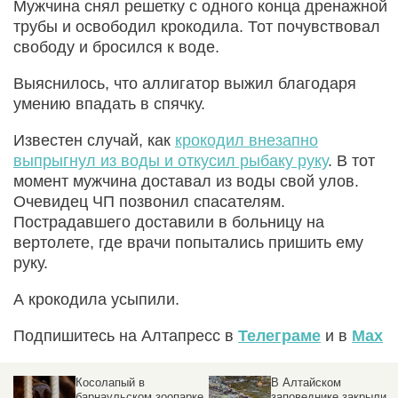
Мужчина снял решетку с одного конца дренажной
трубы и освободил крокодила. Тот почувствовал
свободу и бросился к воде.
Выяснилось, что аллигатор выжил благодаря
умению впадать в спячку.
Известен случай, как
крокодил внезапно
выпрыгнул из воды и откусил рыбаку руку
. В тот
момент мужчина доставал из воды свой улов.
Очевидец ЧП позвонил спасателям.
Пострадавшего доставили в больницу на
вертолете, где врачи попытались пришить ему
руку.
А крокодила усыпили.
Подпишитесь на Алтапресс в
Телеграме
и в
Max
Косолапый в
В Алтайском
барнаульском зоопарке
заповеднике закрыли