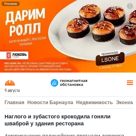
Реклама
To
F7
9 августа
Главная
Новости Барнаула
Недвижимость
Эконом
Наглого и зубастого крокодила гоняли
шваброй у здания ресторана
Американские полицейские прогнали дерзкого