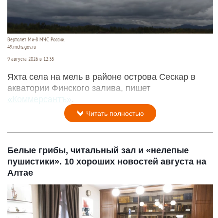
Вертолет Ми-8 МЧС России.
49.mchs.gov.ru
9 августа 2026 в 12:35
Яхта села на мель в районе острова Сескар в
акватории Финского залива, пишет
«Коммерсантъ»
.
Читать полностью
Белые грибы, читальный зал и «нелепые
пушистики». 10 хороших новостей августа на
Алтае