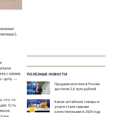
аненные
оничные).
не
начала
ть с ними.
ПОЛЕЗНЫЕ НОВОСТИ
-60-90% —
Продажи ипотеки в России
достигли 2,6 трлн рублей
ть что-то
Какие алтайские товары и
ции. Есть
услуги стали самыми
аминов
качественными в 2026 году
зона,