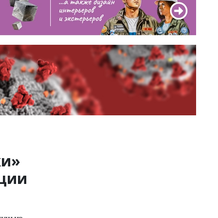
ки»
ации