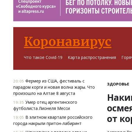
Коронавирус
Что такое Covid-19
Карта распространения
Горя
Фермер из США, фестиваль с
20:05
ЗДОРОВЬЕ
парадом корги и новая волна жары. Что
произошло на Алтае 8 августа
Наки
Умер отец аргентинского
19:35
осме
футболиста Лионеля Месси
от к
В элитном квартале российского
19:05
города накрыли притон-лабиринт