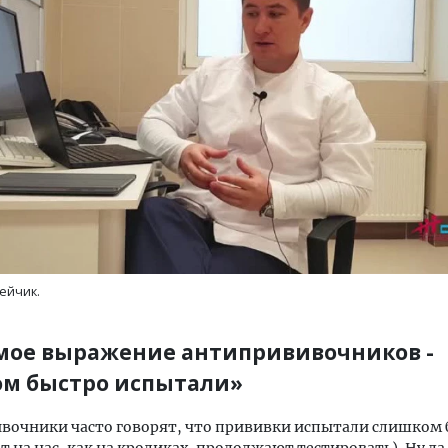
ейчик.
ое выражение антипрививочников -
м быстро испытали»
очники часто говорят, что прививки испытали слишком 
от на нас, как на кроликах, продолжают тестировать). Ну да