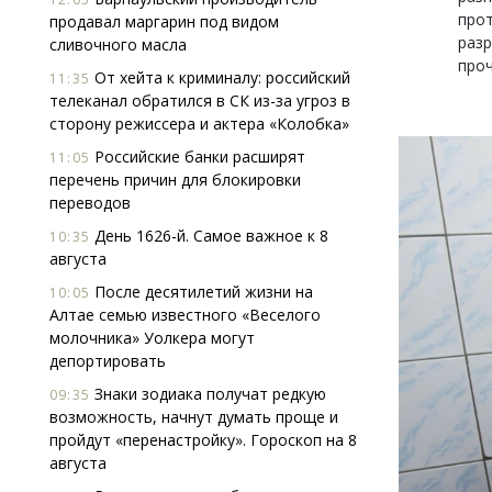
прот
продавал маргарин под видом
разр
сливочного масла
проч
От хейта к криминалу: российский
11:35
телеканал обратился в СК из-за угроз в
сторону режиссера и актера «Колобка»
Российские банки расширят
11:05
перечень причин для блокировки
переводов
День 1626-й. Самое важное к 8
10:35
августа
После десятилетий жизни на
10:05
Алтае семью известного «Веселого
молочника» Уолкера могут
депортировать
Знаки зодиака получат редкую
09:35
возможность, начнут думать проще и
пройдут «перенастройку». Гороскоп на 8
августа