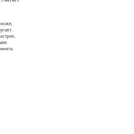
охоже,
угает.
ыстрее,
мия.
ринять.