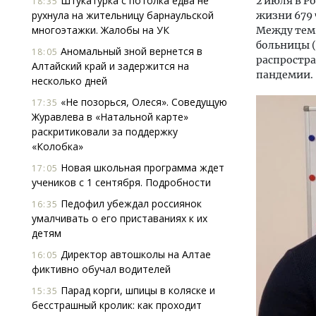
Штукатурка с потолка едва не
2 июля в Р
18:35
рухнула на жительницу барнаульской
жизни 679 
многоэтажки. Жалобы на УК
Между тем,
больницы (
Аномальный зной вернется в
18:05
распростра
Алтайский край и задержится на
пандемии.
несколько дней
«Не позорься, Олеся». Соведущую
17:35
Журавлева в «Натальной карте»
раскритиковали за поддержку
«Колобка»
Новая школьная программа ждет
17:05
учеников с 1 сентября. Подробности
Педофил убеждал россиянок
16:35
умалчивать о его приставаниях к их
детям
Архи
зем
Директор автошколы на Алтае
16:05
пли
фиктивно обучал водителей
ста
Парад корги, шпицы в коляске и
15:35
СТР
бесстрашный кролик: как проходит