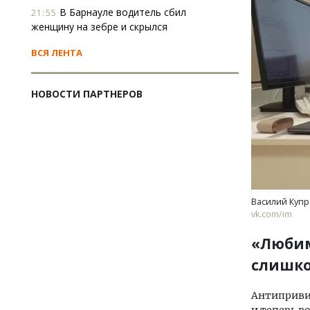
В Барнауле водитель сбил
21:55
женщину на зебре и скрылся
ВСЯ ЛЕНТА
НОВОСТИ ПАРТНЕРОВ
Василий Купр
vk.com/im
«Любим
слишко
Антипривив
и теперь в