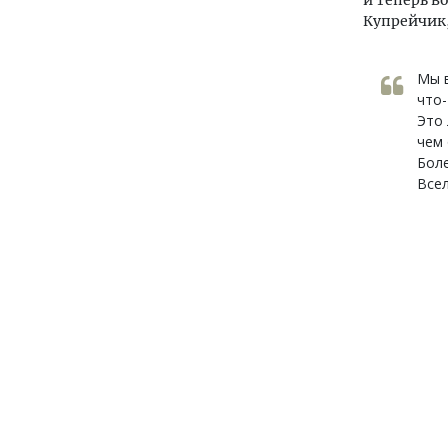
Купрейчик,
Мы в
что-
Это 
чем
Боле
Всел