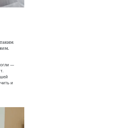
 таким
жем.
могли —
т.
ашей
чить и