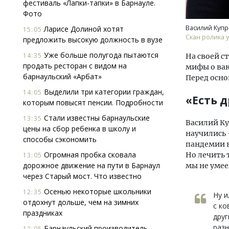
фестиваль «Лапки-тапки» в Барнауле.
Фото
Василий Купр
Ларисе Долиной хотят
15:05
Скан ролика 
предложить высокую должность в вузе
Уже больше полугода пытаются
14:35
На своей с
продать ресторан с видом на
мифы о вак
барнаульский «Арбат»
Перед осно
Выделили три категории граждан,
14:05
«Есть д
которым повысят пенсии. Подробности
Стали известны барнаульские
13:35
Василий Ку
цены на сбор ребенка в школу и
научились 
способы сэкономить
пандемии 
Огромная пробка сковала
Но лечить 
13:05
дорожное движение на пути в Барнаул
мы не умее
через Старый мост. Что известно
Осенью некоторые школьники
12:35
Ну и
отдохнут дольше, чем на зимних
с ко
праздниках
друг
разн
Барнаульский производитель
12:05