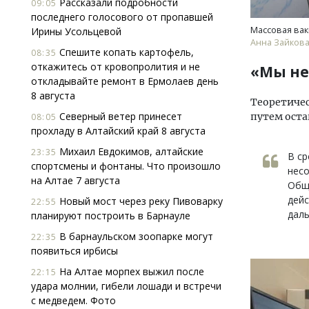
Рассказали подробности
09:05
последнего голосового от пропавшей
Массовая вак
Ирины Усольцевой
Анна Зайкова/
Спешите копать картофель,
08:35
откажитесь от кровопролития и не
«Мы не
откладывайте ремонт в Ермолаев день
8 августа
Теоретичес
Северный ветер принесет
путем оста
08:05
прохладу в Алтайский край 8 августа
Михаил Евдокимов, алтайские
23:35
В ср
спортсмены и фонтаны. Что произошло
несо
на Алтае 7 августа
Общн
дейс
Новый мост через реку Пивоварку
22:55
даль
планируют построить в Барнауле
В барнаульском зоопарке могут
22:35
появиться ирбисы
На Алтае морпех выжил после
22:15
удара молнии, гибели лошади и встречи
с медведем. Фото