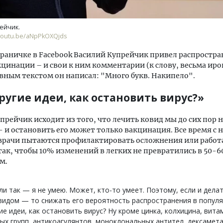
ейчик.
youtu.be/aNpPkOXQjds
траничке в Facebook Василий Купрейчик привел распростр
цинации – и свои к ним комментарии (к слову, весьма ир
вным текстом он написал: "Много букв. Накипело".
ругие идеи, как остановить вирус?»
прейчик исходит из того, что лечить ковид мы до сих пор 
- и остановить его может только вакцинация. Все время с 
врачи пытаются профилактировать осложнения или работа
так, чтобы 10% изменений в легких не превратились в 50
м.
ли так — я не умею. Может, кто-то умеет. Поэтому, если и дела
видом — то снижать его вероятность распространения в популя
ие идеи, как остановить вирус? Ну кроме цинка, колхицина, вит
ых групп, антикоагулянтов, моноклональных антител, дексамета