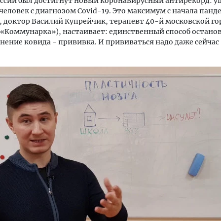
оссии был достигнут новый коронавирусный антирекорд: у
человек с диагнозом Covid-19. Это максимум с начала панд
 доктор Василий Купрейчик, терапевт 40-й московской го
«Коммунарка»), настаивает: единственный способ остано
нение ковида - прививка. И прививаться надо даже сейчас 
тектурный код начинается с
Смелость архитектурных 
ли. Мощение крупноформатными
Генеральный директор к
тами становится новым
ЗИАС — об эстетике горо
ндартом благоустройства
трендах в фасадах и разв
ОИТЕЛЬСТВО
СТРОИТЕЛЬСТВО