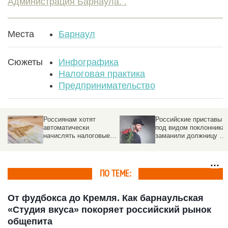
Администрация Барнаула. .
Места
Барнаул
Сюжеты
Инфографика
Налоговая практика
Предпринимательство
Российские приставы
Раскрыли схему, как
под видом поклонника
Долина долгие годы
заманили должницу в
обходила налоги за
ловушку
тайный дворец
ПО ТЕМЕ:
От фудбокса до Кремля. Как барнаульская
«Студия вкуса» покоряет российский рынок
общепита