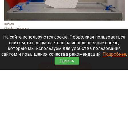
Выборы
ChatMost, нейросети
6 августа 2026 в 18:20
На сайте используются cookie. Продолжая пользоваться
сайтом, вы соглашаетесь на использование cookie,
Алтайская краевая избирательная комиссия не
которые мы используем для удобства пользования
зарегистрировала трех кандидатов на выборы в
сайтом и повышения качества рекомендаций.
Подробнее
.
Заксобрание.
Принять
Читать полностью
Родственники убитых девушек узнали из СМИ
о желании маньяка уйти на СВО