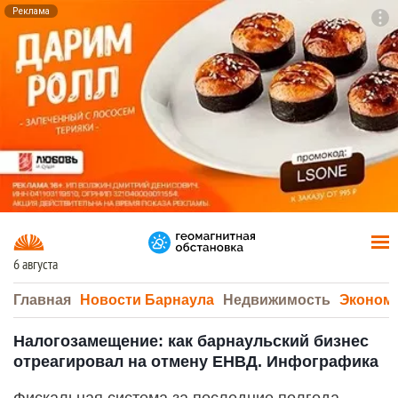
Реклама
To
F7
6 августа
Главная
Новости Барнаула
Недвижимость
Эконом
Налогозамещение: как барнаульский бизнес
отреагировал на отмену ЕНВД. Инфографика
Фискальная система за последние полгода