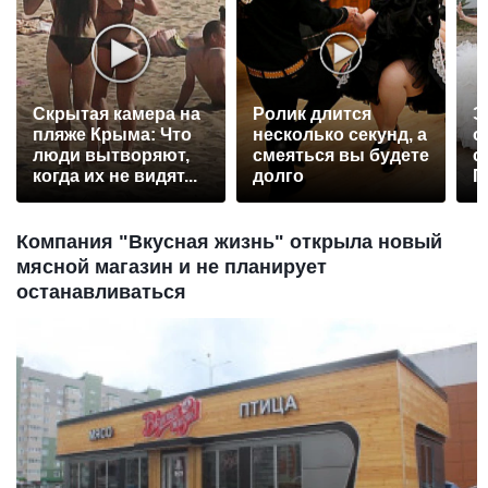
Скрытая камера на
Ролик длится
Э
пляже Крыма: Что
несколько секунд, а
о
люди вытворяют,
смеяться вы будете
с
когда их не видят...
долго
П
р
Компания "Вкусная жизнь" открыла новый
мясной магазин и не планирует
останавливаться