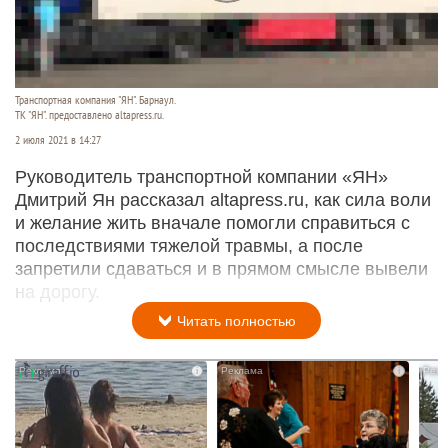
Транспортная компания "ЯН". Барнаул.
ТК "ЯН". предоставлено altapress.ru.
2 июля 2021 в 14:27
Руководитель транспортной компании «ЯН»
Дмитрий Ян рассказал altapress.ru, как сила воли
и желание жить вначале помогли справиться с
последствиями тяжелой травмы, а после
запретили сдаваться и в прямом смысле вывели
на дорогу.
Читать полностью
i
i