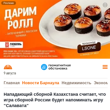
Реклама
To
F7
9 августа
Главная
Новости Барнаула
Недвижимость
Эконом
Нападающий сборной Казахстана считает, что
игра сборной России будет напоминать игру
"Салавата"