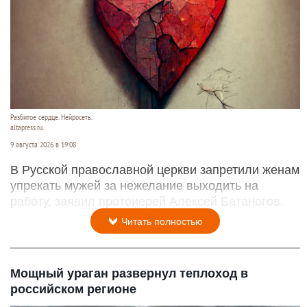
Разбитое сердце. Нейросеть.
altapress.ru.
9 августа 2026 в 19:08
В Русской православной церкви запретили женам
упрекать мужей за нежелание выходить на
работу, заявил протоиерей Алексей Батаногов.
Читать полностью
Мощный ураган развернул теплоход в
российском регионе