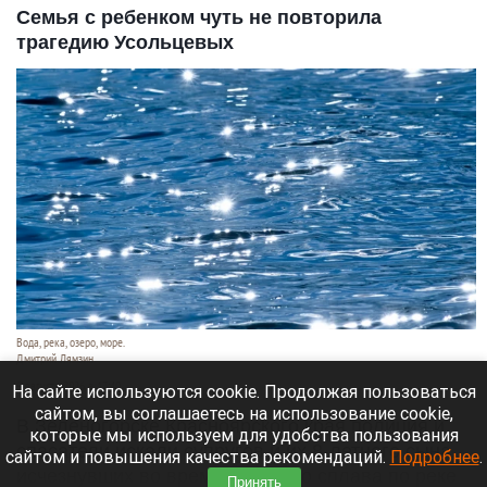
Семья с ребенком чуть не повторила
трагедию Усольцевых
Вода, река, озеро, море.
Дмитрий Лямзин
9 августа 2026 в 17:40
На сайте используются cookie. Продолжая пользоваться
сайтом, вы соглашаетесь на использование cookie,
В Зеленогорске Красноярского края полиция и
которые мы используем для удобства пользования
спасатели искали супругов и их 8-летнего сына,
сайтом и повышения качества рекомендаций.
Подробнее
.
исчезнувших во время таежного сплава по реке
Принять