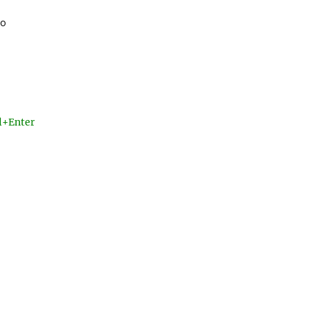
ео
l+Enter