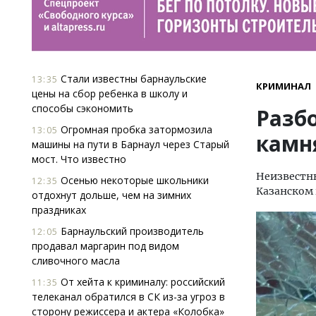
Стали известны барнаульские
13:35
КРИМИНАЛ
цены на сбор ребенка в школу и
способы сэкономить
Разб
Огромная пробка затормозила
13:05
камн
машины на пути в Барнаул через Старый
мост. Что известно
Неизвестн
Осенью некоторые школьники
12:35
Казанском
отдохнут дольше, чем на зимних
праздниках
Барнаульский производитель
12:05
продавал маргарин под видом
сливочного масла
От хейта к криминалу: российский
11:35
телеканал обратился в СК из-за угроз в
сторону режиссера и актера «Колобка»