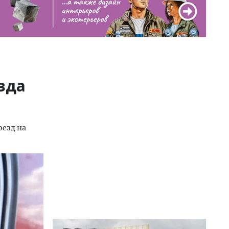
зда
езд на