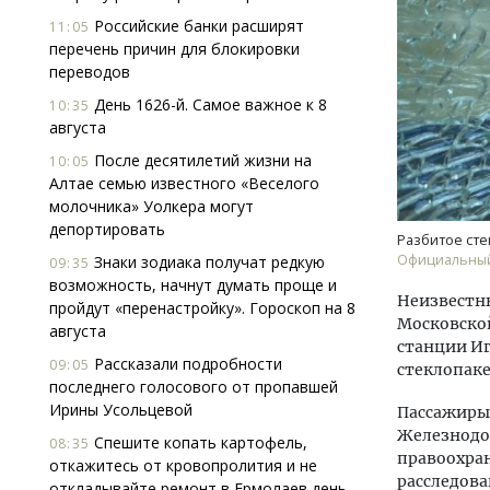
Российские банки расширят
11:05
перечень причин для блокировки
переводов
День 1626-й. Самое важное к 8
10:35
августа
После десятилетий жизни на
10:05
Алтае семью известного «Веселого
Ище
молочника» Уолкера могут
«Жи
депортировать
Гати
Разбитое сте
оста
Официальный
Знаки зодиака получат редкую
09:35
што
возможность, начнут думать проще и
Неизвестны
СТР
пройдут «перенастройку». Гороскоп на 8
Московской
августа
станции Иг
Рассказали подробности
09:05
стеклопаке
последнего голосового от пропавшей
Ирины Усольцевой
Пассажиры,
Железнодо
Спешите копать картофель,
08:35
правоохра
откажитесь от кровопролития и не
расследова
откладывайте ремонт в Ермолаев день