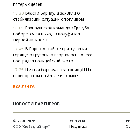
пятерых детей
Власти Барнаула заявили о
18:30
стабилизации ситуации с топливом
Барнаульская команда «Трегуб»
18:05
поборется за выход в полуфинал
Первой лиги КВН
В Горно-Алтайске при тушении
17:45
горящего грузовика взорвалось колесо:
пострадал полицейский. Фото
Пьяный барнаулец устроил ДТП с
17:25
переворотом на Алтае и скрылся
ВСЯ ЛЕНТА
НОВОСТИ ПАРТНЕРОВ
© 2001-2026
УСЛУГИ
Р
Подписка
Об
ООО “Свободный курс”