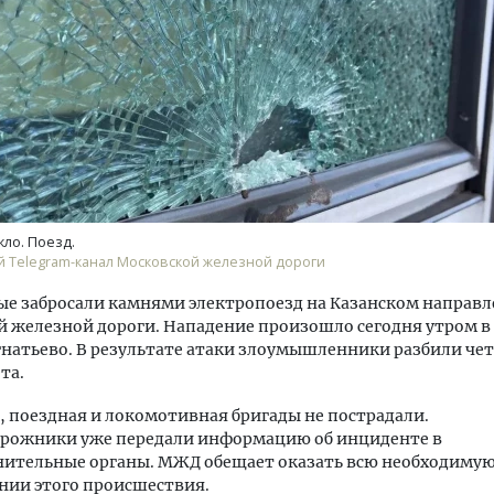
м новые берега. Гендиректор
Архитектурный код начин
лищной инициативы» Юрий
земли. Мощение крупно
лов — о том, как девелоперу
плитами становится нов
кло. Поезд.
ваться на плаву, когда рынок
стандартом благоустрой
 Telegram-канал Московской железной дороги
рмит
СТРОИТЕЛЬСТВО
е забросали камнями электропоезд на Казанском направ
ОИТЕЛЬСТВО
 железной дороги. Нападение произошло сегодня утром в
натьево. В результате атаки злоумышленники разбили че
та.
 поездная и локомотивная бригады не пострадали.
рожники уже передали информацию об инциденте в
нительные органы. МЖД обещает оказать всю необходиму
нии этого происшествия.