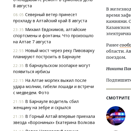
8 августа
В железно
Северный ветер принесет
08:05
время зафи
прохладу в Алтайский край 8 августа
камнями. О
Казанском 
Михаил Евдокимов, алтайские
23:35
электрички
спортсмены и фонтаны. Что произошло
на Алтае 7 августа
Ранее
сооб
Новый мост через реку Пивоварку
22:55
области. 
планируют построить в Барнауле
поездом.
В барнаульском зоопарке могут
22:35
Никита Па
появиться ирбисы
На Алтае морпех выжил после
Подпишитес
22:15
удара молнии, гибели лошади и встречи
с медведем. Фото
СМОТРИТЕ
В Барнауле водитель сбил
21:55
женщину на зебре и скрылся
В Горный Алтай впервые приехала
21:35
звезда «Ворониных» Екатерина Волкова