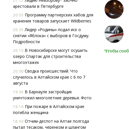
Лидию Невзорову* заочно
21:12
арестовали в Петербурге
Программу партнерских хабов для
20:55
хранения товаров запускает Wildberries
Лидер «Родины» подал иск о
20:35
снятии «Яблока» с выборов в Госдуму.
Подробности
В Новосибирске могут осушить
20:15
Чтобы сооб
озеро Спартак для строительства
многоэтажек
Сводка происшествий. Что
20:00
случилось в Алтайском крае с 6 по 7
августа
В Барнауле застройщик
19:35
уничтожил многолетние деревья. Фото
При пожаре в Алтайском крае
19:10
погибла женщина
Отчим-деспот на Алтае полгода
18:50
пытал тесаком, черенком и шлангом