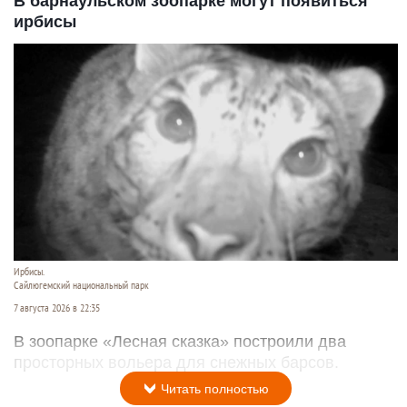
В барнаульском зоопарке могут появиться
ирбисы
Ирбисы.
Сайлюгемский национальный парк
7 августа 2026 в 22:35
В зоопарке «Лесная сказка» построили два
просторных вольера для снежных барсов.
Читать полностью