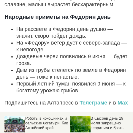
славяне, малыш вырастет бесхарактерным.
Народные приметы на Федорин день
На рассвете в Федорин день душно —
значит, скоро пойдет дождь.
На «Федору» ветер дует с северо-запада —
к непогоде.
Дождевые черви появились 9 июня — будет
гроза.
Дым из трубы стелется по земле в Федорин
день — тоже к ненастью.
Первый летний туман появился 9 июня — к
богатому урожаю грибов.
Подпишитесь на Алтапресс в
Телеграме
и в
Max
Роботы в кокошниках и
В Сысоев день 19
сельские богатыри. Как
июля запрещено
Алтайский край
ссориться и брать
отметил
деньги в долг