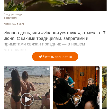
Роса, утро, погода.
pixabay.com/
7 июня 2022 в 06:46
Иванов день, или «Ивана-гусятника», отмечают 7
июня. С какими традициями, запретами и
приметами связан праздник — в нашем
материале.
Читать полностью
i
i