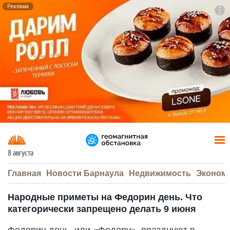
Реклама
To
F7
8 августа
Главная
Новости Барнаула
Недвижимость
Эконом
Народные приметы на Федорин день. Что
категорически запрещено делать 9 июня
Федорин день, или «Федору», празднуют в