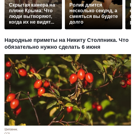
Скрытая камера на
Ролик длится
К
пляже Крыма: Что
несколько секунд, а
о
люди вытворяют,
смеяться вы будете
о
когда их не видят...
долго
р
Народные приметы на Никиту Столпника. Что
обязательно нужно сделать 6 июня
Шиповник.
СС0