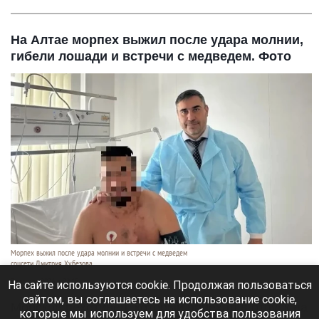
На Алтае морпех выжил после удара молнии,
гибели лошади и встречи с медведем. Фото
Морпех выжил после удара молнии и встречи с медведем
соцсети Дмитрия Хубезова
7 августа 2026 в 22:15
На сайте используются cookie. Продолжая пользоваться
сайтом, вы соглашаетесь на использование cookie,
Морской пехотинец, который приехал в отпуск на
которые мы используем для удобства пользования