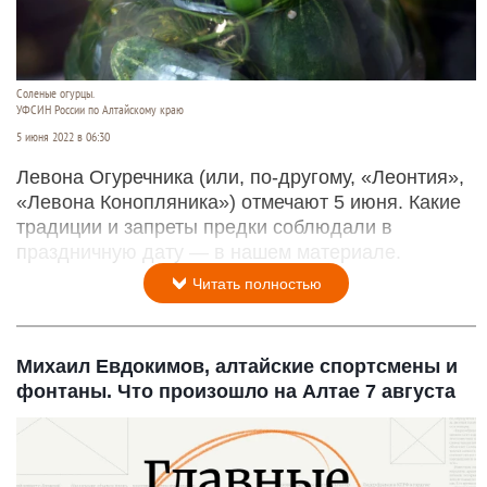
Соленые огурцы.
УФСИН России по Алтайскому краю
5 июня 2022 в 06:30
Левона Огуречника (или, по-другому, «Леонтия»,
«Левона Конопляника») отмечают 5 июня. Какие
традиции и запреты предки соблюдали в
праздничную дату — в нашем материале.
Читать полностью
Михаил Евдокимов, алтайские спортсмены и
фонтаны. Что произошло на Алтае 7 августа