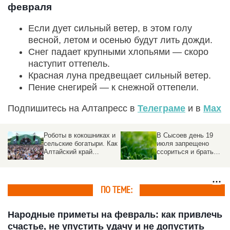
февраля
Если дует сильный ветер, в этом голу
весной, летом и осенью будут лить дожди.
Снег падает крупными хлопьями — скоро
наступит оттепель.
Красная луна предвещает сильный ветер.
Пение снегирей — к снежной оттепели.
Подпишитесь на Алтапресс в
Телеграме
и в
Max
Роботы в кокошниках и
В Сысоев день 19
сельские богатыри. Как
июля запрещено
Алтайский край
ссориться и брать
отметил
деньги в долг
«Всероссийский день
поля – 2026»
ПО ТЕМЕ:
Народные приметы на февраль: как привлечь
счастье, не упустить удачу и не допустить