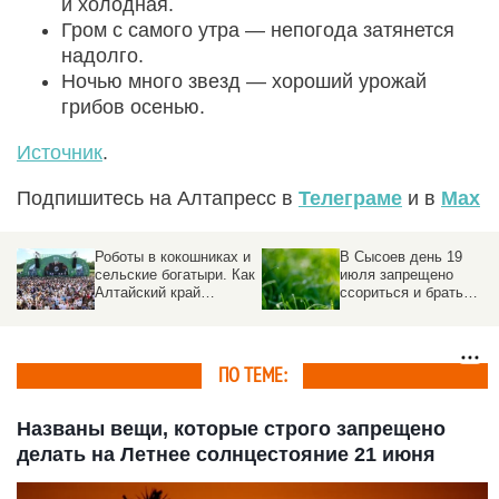
и холодная.
Гром с самого утра — непогода затянется
надолго.
Ночью много звезд — хороший урожай
грибов осенью.
Источник
.
Подпишитесь на Алтапресс в
Телеграме
и в
Max
Роботы в кокошниках и
В Сысоев день 19
сельские богатыри. Как
июля запрещено
Алтайский край
ссориться и брать
отметил
деньги в долг
«Всероссийский день
поля – 2026»
ПО ТЕМЕ:
Названы вещи, которые строго запрещено
делать на Летнее солнцестояние 21 июня