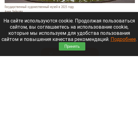
Государственный художественный музей в 2025 году.
Анна Зайкова
7 августа 2026 в 15:50
На сайте используются cookie. Продолжая пользоваться
сайтом, вы соглашаетесь на использование cookie,
Государственный художественный музей
которые мы используем для удобства пользования
Алтайского края пополнил свой арсенал техники
сайтом и повышения качества рекомендаций.
Подробнее
.
для сбережения экспонатов.
Принять
Читать полностью
На Алтае установят 39-метровую скульптуру
праматери «Кадын». Видео