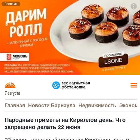
Реклама
To
F7
7 августа
Главная
Новости Барнаула
Недвижимость
Эконом
Народные приметы на Кириллов день. Что
запрещено делать 22 июня
22 июня - народный праздник Кириллов день и