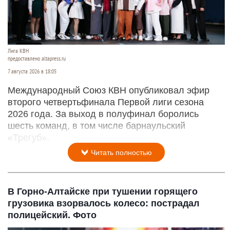
Лига КВН
предоставлено altapress.ru
7 августа 2026 в 18:05
Международный Союз КВН опубликовал эфир
второго четвертьфинала Первой лиги сезона
2026 года. За выход в полуфинал боролись
шесть команд, в том числе барнаульский
«Трегуб».
Читать полностью
В Горно-Алтайске при тушении горящего
грузовика взорвалось колесо: пострадал
полицейский. Фото