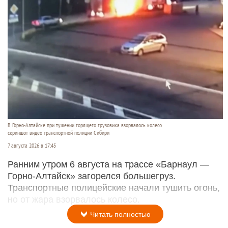
В Горно-Алтайске при тушении горящего грузовика взорвалось колесо
скриншот видео транспортной полиции Сибири
7 августа 2026 в 17:45
Ранним утром 6 августа на трассе «Барнаул —
Горно-Алтайск» загорелся большегруз.
Транспортные полицейские начали тушить огонь,
но от жара взорвалось колесо.
Читать полностью