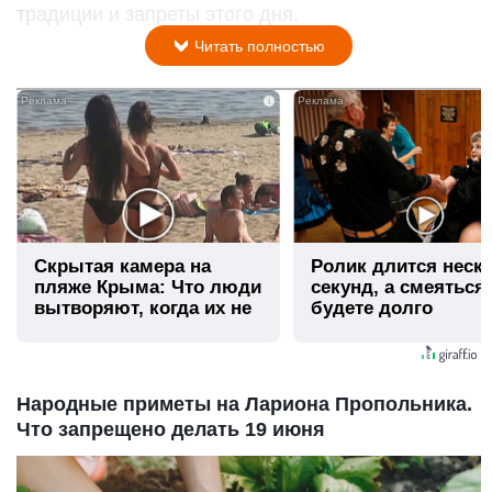
традиции и запреты этого дня.
Читать полностью
i
Скрытая камера на
Ролик длится неск
пляже Крыма: Что люди
секунд, а смеяться
вытворяют, когда их не
будете долго
видят...
Народные приметы на Лариона Пропольника.
Что запрещено делать 19 июня