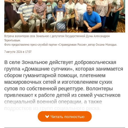
Встреча волонтеров села Зональное с депутатом Государственной Думы Александром
Терентьевым.
Фото предоставлено пресс-службой партии «Справедливая Россия», автор Оксана Молодых.
7 августа 2026 в 17:07
В селе Зональное действует добровольческая
группа «Домашние супчики», которая занимается
сбором гуманитарной помощи, плетением
маскировочных сетей и изготовлением сухих
супов по собственной рецептуре. Волонтеры
привлекают к работе детей из семей участников
специальной военной операции, а также
подростков из групп социального риска.
Читать полностью