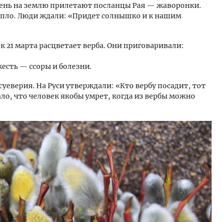
день на землю прилетают посланцы Рая — жаворонки.
тепло. Люди ждали: «Придет солнышко и к нашим
к 21 марта расцветает верба. Они приговаривали:
жесть — ссоры и болезни.
уеверия. На Руси утверждали: «Кто вербу посадит, тот
чало, что человек якобы умрет, когда из вербы можно