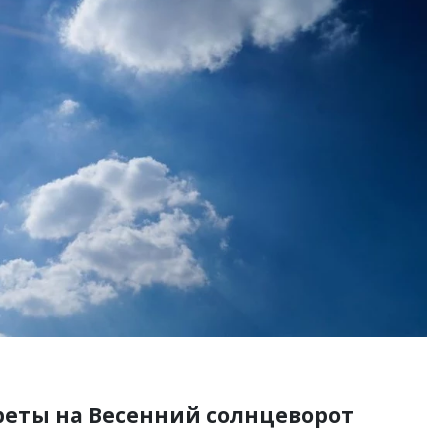
тектурный код начинается с
Ищем новые берега. Ген
ли. Мощение крупноформатными
«Жилищной инициативы»
тами становится новым
Гатилов — о том, как де
ндартом благоустройства
оставаться на плаву, ког
штормит
ОИТЕЛЬСТВО
СТРОИТЕЛЬСТВО
реты на Весенний солнцеворот