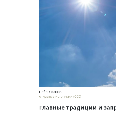
Архи
зем
пли
ста
СТР
Небо. Солнце.
открытые источники (CC0)
Главные традиции и зап