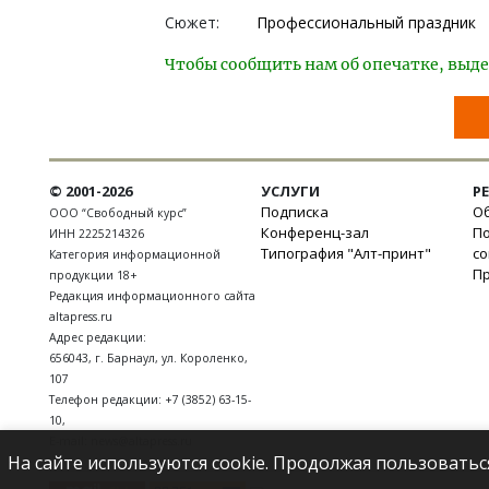
Сюжет:
Профессиональный праздник
Чтобы сообщить нам об опечатке, выде
© 2001-2026
УСЛУГИ
Р
Подписка
Об
ООО “Свободный курс”
Конференц-зал
П
ИНН 2225214326
Типография "Алт-принт"
с
Категория информационной
П
продукции 18+
Редакция информационного сайта
altapress.ru
Адрес редакции:
656043
,
г. Барнаул
,
ул. Короленко,
107
Телефон редакции:
+7 (3852) 63-15-
10
,
E-mail:
news@altapress.ru
На сайте используются cookie. Продолжая пользоватьс