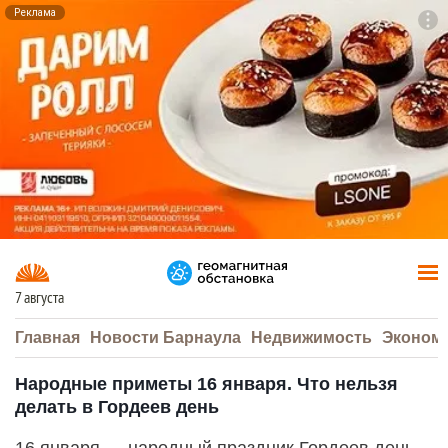
Реклама
To
F7
7 августа
Главная
Новости Барнаула
Недвижимость
Эконом
Народные приметы 16 января. Что нельзя
делать в Гордеев день
16 января — народный праздник Гордеев день.