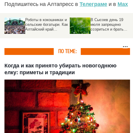
Подпишитесь на Алтапресс в
Телеграме
и в
Max
Роботы в кокошниках и
В Сысоев день 19
сельские богатыри. Как
июля запрещено
Алтайский край
ссориться и брать
отметил
деньги в долг
«Всероссийский день
поля – 2026»
ПО ТЕМЕ:
Когда и как принято убирать новогоднюю
елку: приметы и традиции