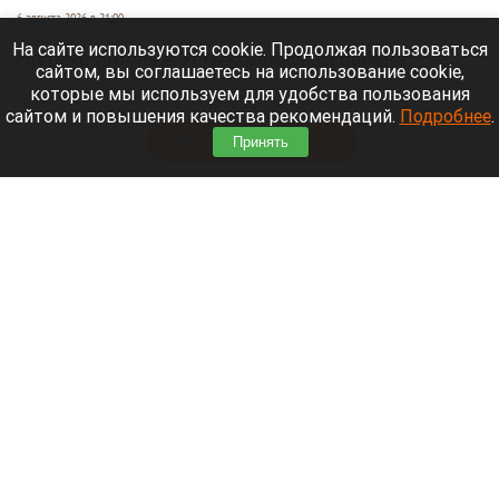
6 августа 2026 в 21:00
На сайте используются cookie. Продолжая пользоваться
На реке Катунь в Усть-Коксинском районе
сайтом, вы соглашаетесь на использование cookie,
Республики Алтай 5 августа мужчина выпал из
которые мы используем для удобства пользования
лодки и исчез под водой.
сайтом и повышения качества рекомендаций.
Подробнее
.
Читать полностью
Принять
В Омске автомобиль наехал на толпу
пешеходов. Фото и видео