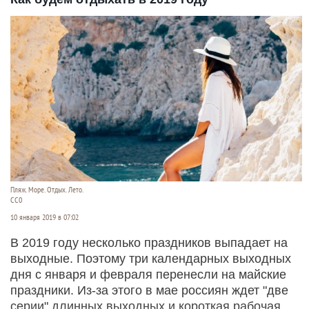
Пляж. Море. Отдых. Лето.
СС0
10 января 2019 в 07:02
В 2019 году несколько праздников выпадает на
выходные. Поэтому три календарных выходных
дня с января и февраля перенесли на майские
праздники. Из-за этого в мае россиян ждет "две
серии" длинных выходных и короткая рабочая