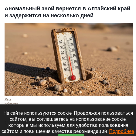
Аномальный зной вернется в Алтайский край
и задержится на несколько дней
Жара
Нейросети
8 августа 2026 в 18:05
На сайте используются cookie. Продолжая пользоваться
сайтом, вы соглашаетесь на использование cookie,
Синоптики предупреждают, что с 9 по 13 августа
которые мы используем для удобства пользования
Алтайский край местами накроет аномальный
сайтом и повышения качества рекомендаций.
Подробнее
.