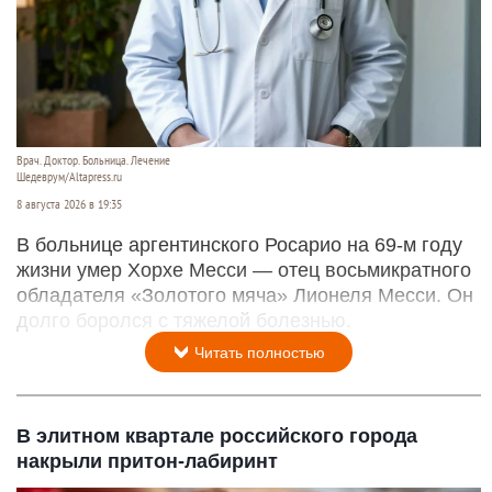
Врач. Доктор. Больница. Лечение
Шедеврум/Altapress.ru
8 августа 2026 в 19:35
В больнице аргентинского Росарио на 69-м году
жизни умер Хорхе Месси — отец восьмикратного
обладателя «Золотого мяча» Лионеля Месси. Он
долго боролся с тяжелой болезнью.
Читать полностью
В элитном квартале российского города
накрыли притон-лабиринт