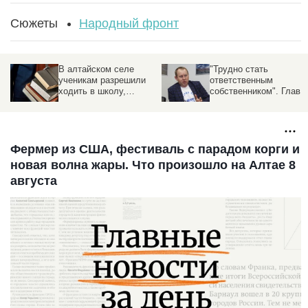
Сюжеты
Народный фронт
В алтайском селе
"Трудно стать
ученикам разрешили
ответственным
ходить в школу,
собственником". Глава
которую сделали
исполкома ОНФ - о
родители
добрых делах и
главных причинах
сложной жизни в
Алтайском крае
Фермер из США, фестиваль с парадом корги и
новая волна жары. Что произошло на Алтае 8
августа