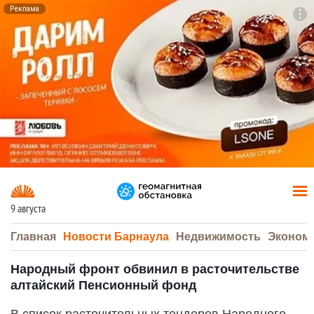
Реклама
To
F7
9 августа
Главная
Новости Барнаула
Недвижимость
Эконом
Народный фронт обвинил в расточительстве
алтайский Пенсионный фонд
В список расточительных тендеров Народного