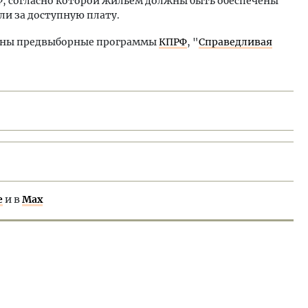
РФ, согласно которой жильем должны быть обеспечены
ли за доступную плату.
аны предвыборные программы
КПРФ
, "
Справедливая
е
и в
Max