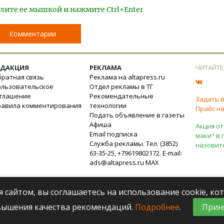
лите ее мышкой и нажмите Ctrl+Enter
Комментарии
ЕДАКЦИЯ
РЕКЛАМА
ЧИТАЙТЕ
ратная связь
Реклама на altapress.ru
ользовательское
Отдел рекламы в ТГ
оглашение
Рекомендательные
Задать 
равила комментирования
технологии
Прайс на
Подать объявление в газеты
Афиша
Акция от
Email подписка
маки" в 
Служба рекламы. Тел. (3852)
назовит
63-35-25, +79619802172. E-mail:
ads@altapress.ru
MAX
я сайтом, вы соглашаетесь на использование cookie, к
вышения качества рекомендаций.
Подробнее
.
Прин