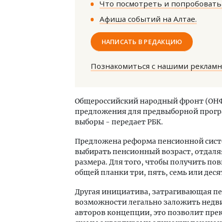
Что посмотреть и попробовать 
Афиша событий на Алтае.
НАПИСАТЬ В РЕДАКЦИЮ
Познакомиться с нашими реклам
Смел
Ген
Общероссийский народный фронт (ОН
ЗИАС
предложения для предвыборной програ
трен
выборы - передает РБК.
СТР
Предложена реформа пенсионной сист
выбирать пенсионный возраст, отдаля
размера. Для того, чтобы получить по
общей планки три, пять, семь или деся
Другая инициатива, затрагивающая пе
возможности легально заложить недв
авторов концепции, это позволит пр