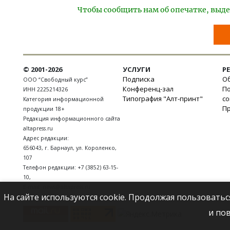
Чтобы сообщить нам об опечатке, выде
© 2001-2026
УСЛУГИ
Р
Подписка
Об
ООО “Свободный курс”
Конференц-зал
П
ИНН 2225214326
Типография "Алт-принт"
с
Категория информационной
П
продукции 18+
Редакция информационного сайта
altapress.ru
Адрес редакции:
656043
,
г. Барнаул
,
ул. Короленко,
107
Телефон редакции:
+7 (3852) 63-15-
10
,
E-mail:
news@altapress.ru
На сайте используются cookie. Продолжая пользоватьс
и по