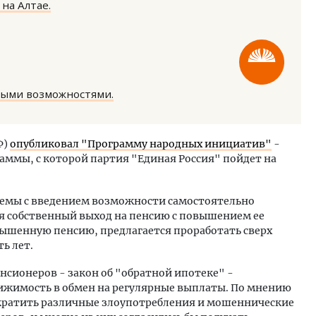
на Алтае.
ными возможностями.
ость архитектурных идей.
Двухуровневые номера и в
еральный директор компании
Каким будет новый бутик
Ф)
опубликовал "Программу народных инициатив"
-
 — об эстетике городов,
«Белкур» в Белокурихе
ммы, с которой партия "Единая Россия" пойдет на
дах в фасадах и развитии рынка
ОИТЕЛЬСТВО
ДОМА И КВАРТИРЫ
емы с введением возможности самостоятельно
я собственный выход на пенсию с повышением ее
вышенную пенсию, предлагается проработать сверх
ть лет.
нсионеров - закон об "обратной ипотеке" -
ижимость в обмен на регулярные выплаты. По мнению
екратить различные злоупотребления и мошеннические