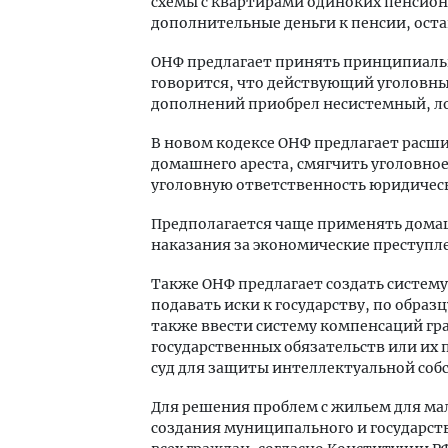
схемы с квартирами одиноких пенсионе
дополнительные деньги к пенсии, ост
ОНФ предлагает принять принципиаль
говорится, что действующий уголовны
дополнений приобрел несистемный, ло
В новом кодексе ОНФ предлагает расш
домашнего ареста, смягчить уголовное
уголовную ответственность юридическ
Предполагается чаще применять домаш
наказания за экономические преступл
Также ОНФ предлагает создать систем
подавать иски к государству, по обра
также ввести систему компенсаций г
государственных обязательств или их 
суд для защиты интеллектуальной соб
Для решения проблем с жильем для м
создания муниципального и государс