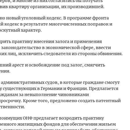
ров, и многие из них согласились бы получать
авив квартиру организации, их производившей.
но новый уголовный кодекс. В программе фронта
й кодекс в результате многочисленных поправок и
скутный характер.
ирить практику внесения залога и применения
 законодательство в экономической сфере, ввести
их лиц, исключить следователя из стороны обвинения.
ний арест и освобождение под залог, смягчить
ения.
у административных судов, в которые граждане смогут
зцу существующих в Германии и Франции. Предлагается
ражданам за невыполнение чиновниками
просрочку. Кроме того, предложено создать патентный
ственности.
алоимущих ОНФ предлагает возродить практику
твенного жилищных фондов для обеспечения жильем