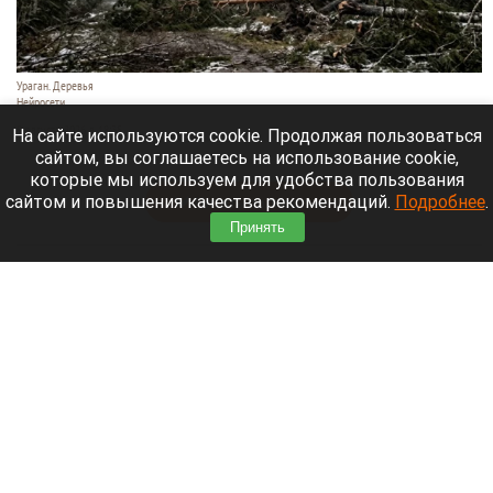
Ураган. Деревья
Нейросети
9 августа 2026 в 18:35
На сайте используются cookie. Продолжая пользоваться
сайтом, вы соглашаетесь на использование cookie,
Мощный ураган бушует в Самарской области.
которые мы используем для удобства пользования
сайтом и повышения качества рекомендаций.
Подробнее
.
Читать полностью
Принять
Москвичей призвали оставаться дома