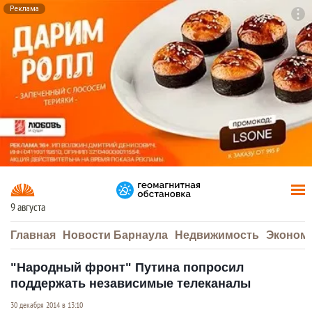
Реклама
To
F7
9 августа
Главная
Новости Барнаула
Недвижимость
Эконом
"Народный фронт" Путина попросил
поддержать независимые телеканалы
30 декабря 2014 в 13:10