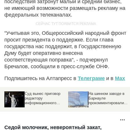
последствия затронут малый и средний бизнес,
не имеющий возможности размещать рекламу на
федеральных телеканалах.
"Учитывая это, Общероссийский народный фронт
просит президента о поддержке. Если глава
государства нас поддержит, в Государственную
Думу будет оперативно внесена
соответствующая поправка", - подчеркнул
Бречалов, сообщили в пресс-службе ОНФ.
Подпишитесь на Алтапресс в
Телеграме
и в
Max
ю
Суд вынес приговор
На шинном заводе в
о
редактору
Барнауле
информационного
прокомментировали
агентства URA.RU
новости о черном дым
над предприятием
Седой молочник, невероятный закат,