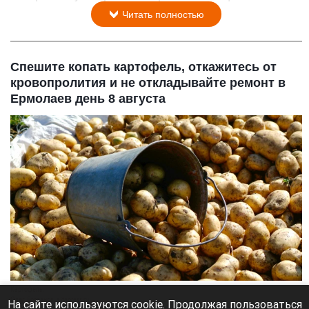
Читать полностью
Спешите копать картофель, откажитесь от
кровопролития и не откладывайте ремонт в
Ермолаев день 8 августа
Картофель.
Олег Богданов, altapress.ru
На сайте используются cookie. Продолжая пользоваться