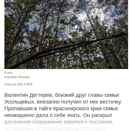
В лесу.
Анастасия Панченко
8 августа 2026 в 09:05
Валентин Дегтерев, близкий друг главы семьи
Усольцевых, внезапно получил от них весточку.
Пропавшая в тайге Красноярского края семья
неожиданно дала о себе знать. Он раскрыл
дословное содержание короткого послания,
которое ему отправила Ирина Усольцева.