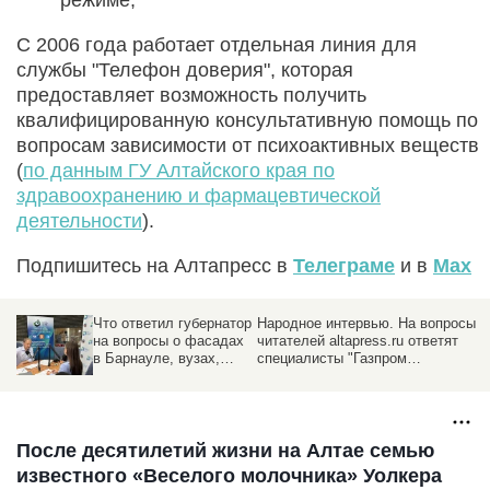
С 2006 года работает отдельная линия для
службы "Телефон доверия", которая
предоставляет возможность получить
квалифицированную консультативную помощь по
вопросам зависимости от психоактивных веществ
(
по данным ГУ Алтайского края по
здравоохранению и фармацевтической
деятельности
).
Подпишитесь на Алтапресс в
Телеграме
и в
Max
Что ответил губернатор
Народное интервью. На вопросы
на вопросы о фасадах
читателей altapress.ru ответят
в Барнауле, вузах,
специалисты "Газпром
школах и газе
газораспределение Барнаул"
После десятилетий жизни на Алтае семью
известного «Веселого молочника» Уолкера