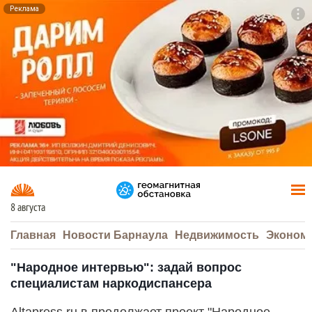
Реклама
To
F7
8 августа
Главная
Новости Барнаула
Недвижимость
Эконом
"Народное интервью": задай вопрос
специалистам наркодиспансера
Аltapress.ru в продолжает проект "Народное