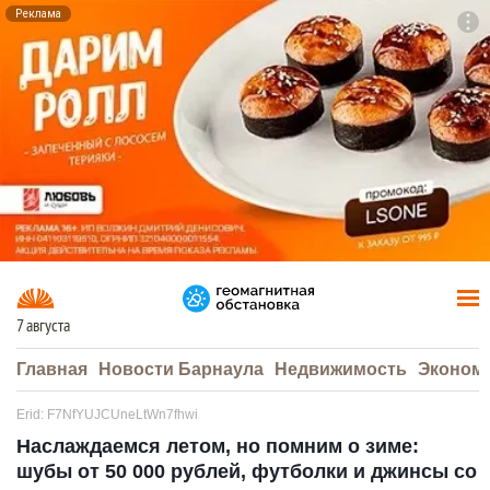
Реклама
To
F7
7 августа
Главная
Новости Барнаула
Недвижимость
Эконом
Erid: F7NfYUJCUneLtWn7fhwi
Наслаждаемся летом, но помним о зиме:
шубы от 50 000 рублей, футболки и джинсы со