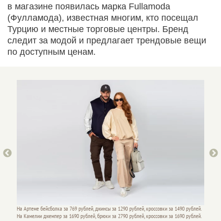
в магазине появилась марка Fullamoda
(Фулламода), известная многим, кто посещал
Турцию и местные торговые центры. Бренд
следит за модой и предлагает трендовые вещи
по доступным ценам.
На Артеме бейсболка за 769 рублей, джинсы за 1290 рублей, кроссовки за 1490 рублей.
На Арте
На Камелии джемпер за 1690 рублей, брюки за 2790 рублей, кроссовки за 1690 рублей.
Камелии