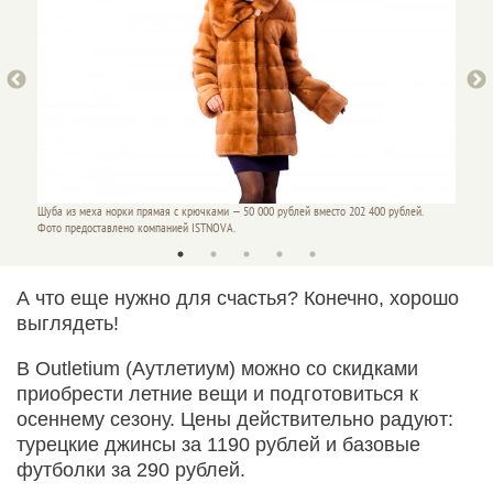
Шуба из меха норки прямая с крючками — 50 000 рублей вместо 202 400 рублей.
Шуба из
Фото предоставлено компанией ISTNOVA.
Фото п
А что еще нужно для счастья? Конечно, хорошо
выглядеть!
В Outletium (Аутлетиум) можно со скидками
приобрести летние вещи и подготовиться к
осеннему сезону. Цены действительно радуют:
турецкие джинсы за 1190 рублей и базовые
футболки за 290 рублей.