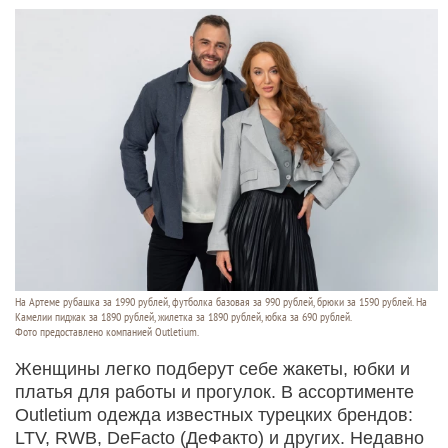
На Артеме рубашка за 1990 рублей, футболка базовая за 990 рублей, брюки за 1590 рублей. На
Камелии пиджак за 1890 рублей, жилетка за 1890 рублей, юбка за 690 рублей.
Фото предоставлено компанией Outletium.
Женщины легко подберут себе жакеты, юбки и
платья для работы и прогулок. В ассортименте
Outletium одежда известных турецких брендов:
LTV, RWB, DeFacto (ДеФакто) и других. Недавно