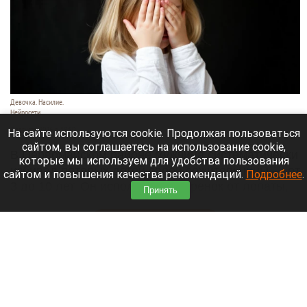
Девочка. Насилие.
Нейросети
7 августа 2026 в 18:50
На сайте используются cookie. Продолжая пользоваться
сайтом, вы соглашаетесь на использование cookie,
В Первомайском районе мужчина систематически
которые мы используем для удобства пользования
избивал пятерых детей своей сожительницы — от
сайтом и повышения качества рекомендаций.
Подробнее
.
3 до 10 лет. Он использовал черенок от лопаты,
Принять
шланг и тесак.
Читать полностью
Власти Барнаула заявили о стабилизации
ситуации с топливом