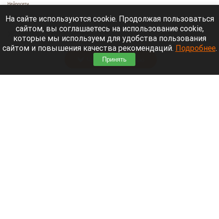
Нейросети
6 августа 2026 в 19:20
На сайте используются cookie. Продолжая пользоваться
сайтом, вы соглашаетесь на использование cookie,
Жители села Вострово Волчихинского района 4
которые мы используем для удобства пользования
августа столкнулись с мощным ураганом.
сайтом и повышения качества рекомендаций.
Подробнее
.
Читать полностью
Принять
В барнаульской галерее откроется выставка
портретов Рублева