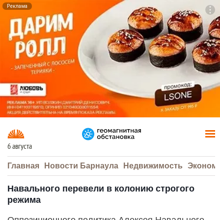
Реклама
To
F7
6 августа
Главная
Новости Барнаула
Недвижимость
Эконом
Навального перевели в колонию строгого
режима
Оппозиционного политика Алексея Навального