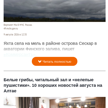
Вертолет Ми-8 МЧС России.
49.mchs.gov.ru
9 августа 2026 в 12:35
Яхта села на мель в районе острова Сескар в
акватории Финского залива, пишет
«Коммерсантъ»
.
Читать полностью
Белые грибы, читальный зал и «нелепые
пушистики». 10 хороших новостей августа на
Алтае