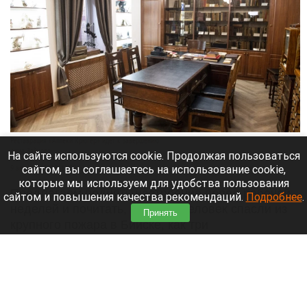
Реставрация «Аптеки Крюгер» идет к завершению.
Анна Зайкова
На сайте используются cookie. Продолжая пользоваться
сайтом, вы соглашаетесь на использование cookie,
9 августа 2026 в 12:00
которые мы используем для удобства пользования
Предлагаем поднять настроение перед рабочей
сайтом и повышения качества рекомендаций.
Подробнее
.
неделей и почитать, как двух человек спасли из
Принять
крупного пожара в Бийске, как три
несанкционированные свалки устранили в
Алтайском крае и как алтайские спортсмены
собрали комплект медалей на чемпионате и
первенстве Азии по тхэквондо ИТФ.