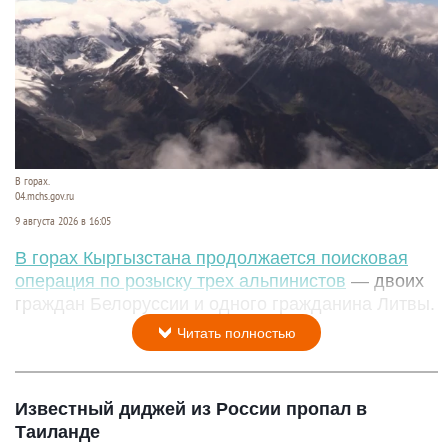
В горах.
04.mchs.gov.ru
9 августа 2026 в 16:05
В горах Кыргызстана продолжается поисковая
операция по розыску трех альпинистов
— двоих
граждан Белоруссии и одного гражданина Литвы.
Читать полностью
Известный диджей из России пропал в
Таиланде