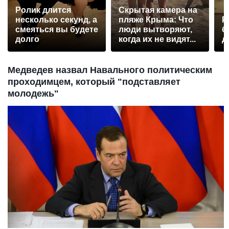
Ролик длится
Скрытая камера на
несколько секунд, а
пляже Крыма: Что
Р
смеяться вы будете
люди вытворяют,
б
долго
когда их не видят...
д
Медведев назвал Навального политическим
проходимцем, который "подставляет
молодежь"