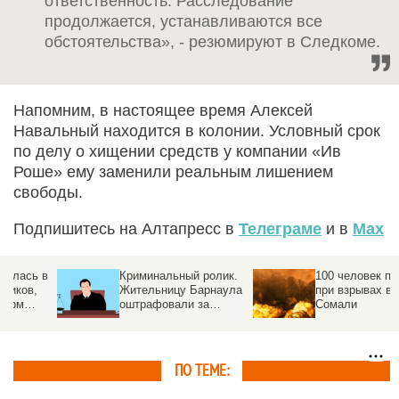
ответственность. Расследование
продолжается, устанавливаются все
обстоятельства», - резюмируют в Следкоме.
Напомним, в настоящее время Алексей
Навальный находится в колонии. Условный срок
по делу о хищении средств у компании «Ив
Роше» ему заменили реальным лишением
свободы.
Подпишитесь на Алтапресс в
Телеграме
и в
Max
в
Криминальный ролик.
100 человек погибло
Жительницу Барнаула
при взрывах в столице
оштрафовали за
Сомали
экстремистское видео
11-летней давности
ПО ТЕМЕ: