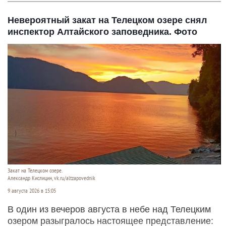
Невероятный закат на Телецком озере снял
инспектор Алтайского заповедника. Фото
Закат на Телецком озере.
Александр Кислицин, vk.ru/altzapovednik
9 августа 2026 в 15:05
В один из вечеров августа в небе над Телецким
озером разыгралось настоящее представление: