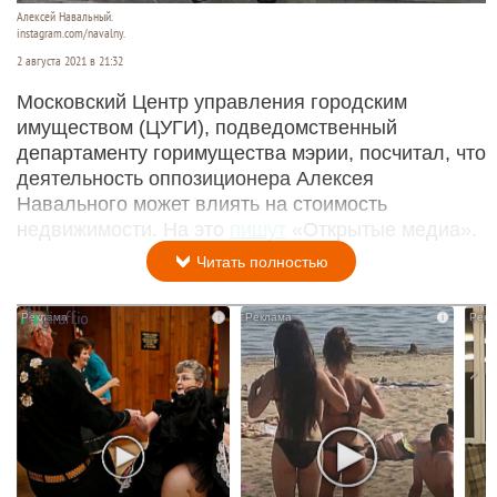
Алексей Навальный.
instagram.com/navalny.
2 августа 2021 в 21:32
Московский Центр управления городским
имуществом (ЦУГИ), подведомственный
департаменту горимущества мэрии, посчитал, что
деятельность оппозиционера Алексея
Навального может влиять на стоимость
недвижимости. На это
пишут
«Открытые медиа».
Читать полностью
i
i