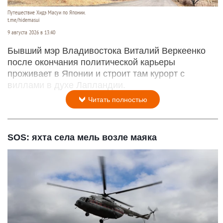
Путешествие Хидэ Масуи по Японии.
t.me/hidemasui
9 августа 2026 в 13:40
Бывший мэр Владивостока Виталий Веркеенко
после окончания политической карьеры
проживает в Японии и строит там курорт с
виллами в духе Лапландии.
Читать полностью
SOS: яхта села мель возле маяка