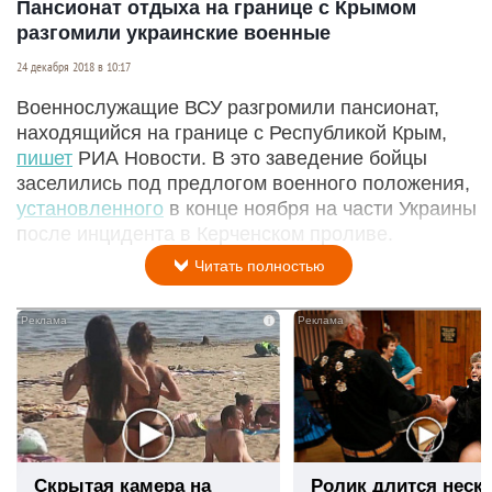
Пансионат отдыха на границе с Крымом
разгомили украинские военные
24 декабря 2018 в 10:17
Военнослужащие ВСУ разгромили пансионат,
находящийся на границе с Республикой Крым,
пишет
РИА Новости. В это заведение бойцы
заселились под предлогом военного положения,
установленного
в конце ноября на части Украины
после инцидента в Керченском проливе.
Читать полностью
i
Скрытая камера на
Ролик длится неск