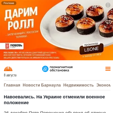
Реклама
To
F7
8 августа
Главная
Новости Барнаула
Недвижимость
Эконом
Навоевались. На Украине отменили военное
положение
26 декабря Петр Порошенко объявил об отмене