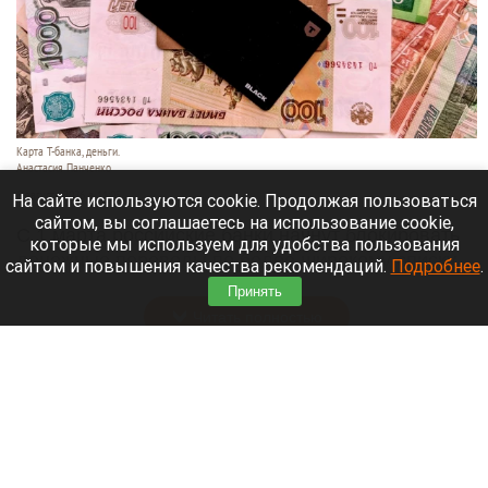
Карта Т-банка, деньги.
Анастасия Панченко
8 августа 2026 в 11:05
На сайте используются cookie. Продолжая пользоваться
сайтом, вы соглашаетесь на использование cookie,
С 1 марта российские банки начнут блокировать
которые мы используем для удобства пользования
денежные переводы по более широкому списку
сайтом и повышения качества рекомендаций.
Подробнее
.
оснований.
Принять
Читать полностью
День 1626-й. Самое важное к 8 августа