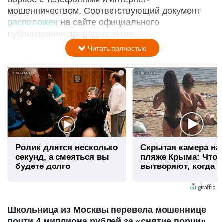
мошенничеством. Соответствующий документ
расположен
на сайте официального
публикования правовых актов.
Читать полностью
i
Ролик длится несколько
Скрытая камера на
секунд, а смеяться вы
пляже Крыма: Что
будете долго
вытворяют, когда и
видят...
Школьница из Москвы перевела мошеннице
почти 4 миллиона рублей за «снятие порчи»