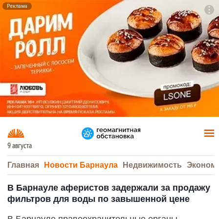
Реклама
To
F7
9 августа
Главная
Новости Барнаула
Недвижимость
Эконом
В Барнауле аферистов задержали за продажу
фильтров для воды по завышенной цене
В Барнауле правоохранительные органы