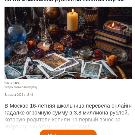
Карты таро.
freepik.com/atlascompany
31 марта 2025 в 18:46
В Москве 16-летняя школьница перевела онлайн-
гадалке огромную сумму в 3,8 миллиона рублей,
которую родители копили на первый взнос за
квартиру. Об этом
сообщает
Mash.