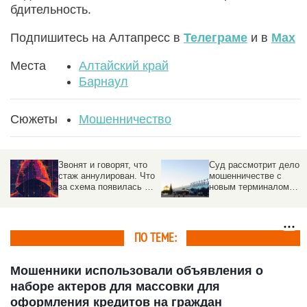
бдительность.
Подпишитесь на Алтапресс в
Телеграме
и в
Max
Места
Алтайский край
Барнаул
Сюжеты
Мошенничество
Звонят и говорят, что
Суд рассмотрит дело о
стаж аннулирован. Что
мошенничестве с
за схема появилась в
новым терминалом
России
барнаульского
аэропорта
ПО ТЕМЕ:
Мошенники использовали объявления о
наборе актеров для массовки для
оформления кредитов на граждан