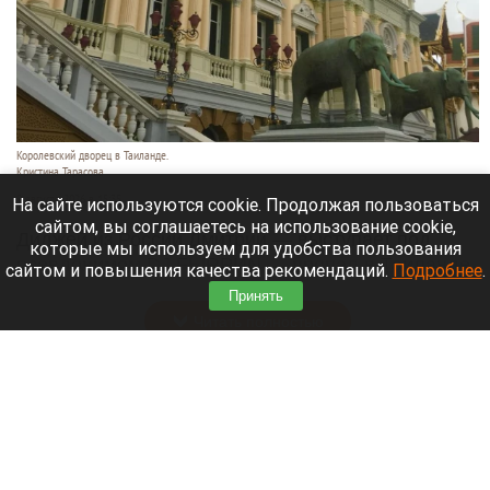
Королевский дворец в Таиланде.
Кристина Тарасова
9 августа 2026 в 15:35
На сайте используются cookie. Продолжая пользоваться
сайтом, вы соглашаетесь на использование cookie,
Диджей из России Дмитрий — выступает под
которые мы используем для удобства пользования
псевдонимом DJ FЫRРИN — пропал в Таиланде
сайтом и повышения качества рекомендаций.
Подробнее
.
после возникновения проблем с документами.
Принять
Читать полностью
Невероятный закат на Телецком озере снял
инспектор Алтайского заповедника. Фото