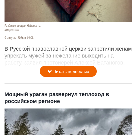
Разбитое сердце. Нейросеть.
altapress.ru.
9 августа 2026 в 19:08
В Русской православной церкви запретили женам
упрекать мужей за нежелание выходить на
работу, заявил протоиерей Алексей Батаногов.
Читать полностью
Мощный ураган развернул теплоход в
российском регионе