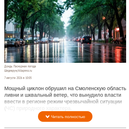
Дождь. Пасмурная погода
Шедеврум/Altapress.ru
7 августа 2026 в 10:05
Мощный циклон обрушил на Смоленскую область
ливни и шквальный ветер, что вынудило власти
ввести в регионе режим чрезвычайной ситуации
(ЧС) природного характера.
Читать полностью