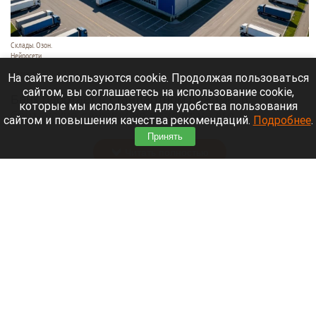
Склады. Озон.
Нейросети
6 августа 2026 в 22:00
На сайте используются cookie. Продолжая пользоваться
сайтом, вы соглашаетесь на использование cookie,
Банк работает в стандартном режиме, и
которые мы используем для удобства пользования
британские санкции не влияют на его
сайтом и повышения качества рекомендаций.
Подробнее
.
деятельность.
Принять
Читать полностью
Мужчины стали тайно записывать секс на
умные очки