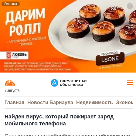
Реклама
To
F7
7 августа
Главная
Новости Барнаула
Недвижимость
Эконом
Найден вирус, который пожирает заряд
мобильного телефона
Специалисты по кибербезопасности обнаружили