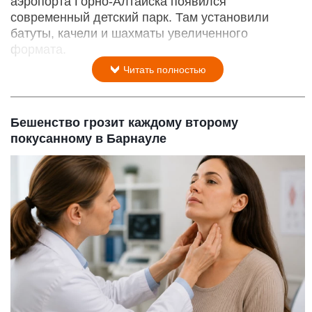
аэропорта Горно-Алтайска появился
современный детский парк. Там установили
батуты, качели и шахматы увеличенного
формата.
Читать полностью
Бешенство грозит каждому второму
покусанному в Барнауле