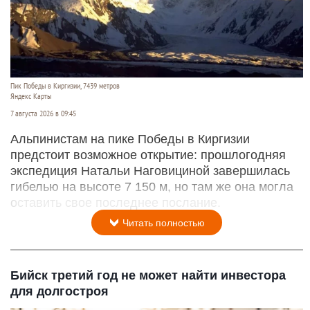
Пик Победы в Киргизии, 7439 метров
Яндекс Карты
7 августа 2026 в 09:45
Альпинистам на пике Победы в Киргизии
предстоит возможное открытие: прошлогодняя
экспедиция Натальи Наговициной завершилась
гибелью на высоте 7 150 м, но там же она могла
оставить свое последнее послание.
Читать полностью
Бийск третий год не может найти инвестора
для долгостроя