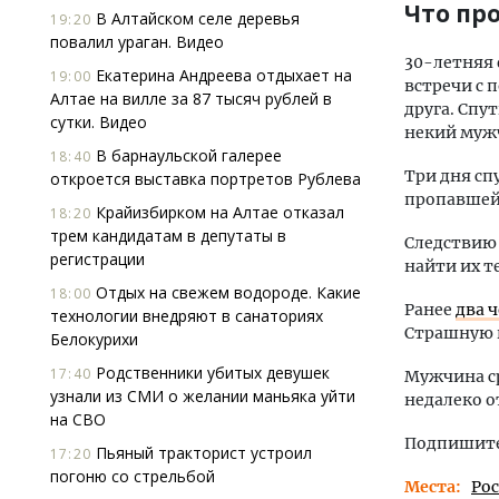
Что пр
В Алтайском селе деревья
19:20
повалил ураган. Видео
30-летняя 
Екатерина Андреева отдыхает на
19:00
встречи с 
Алтае на вилле за 87 тысяч рублей в
друга. Спу
сутки. Видео
некий мужч
В барнаульской галерее
18:40
Три дня сп
откроется выставка портретов Рублева
пропавшей 
Крайизбирком на Алтае отказал
18:20
трем кандидатам в депутаты в
Следствию 
регистрации
найти их т
Отдых на свежем водороде. Какие
18:00
Ранее
два 
технологии внедряют в санаториях
Страшную 
Белокурихи
Родственники убитых девушек
17:40
Мужчина с
узнали из СМИ о желании маньяка уйти
недалеко о
на СВО
Подпишитес
Пьяный тракторист устроил
17:20
погоню со стрельбой
Места
Ро