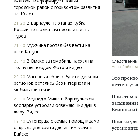
«Алгоритм» формирует новый
городской район с горизонтом развития
на 10 лет
В Барнауле на этапах Кубка
21:20
России по шахматам прошли шесть
туров
Мужчина пропал без вести на
21:00
реке Катунь
Архи
зем
В Омске автомобиль наехал на
20:40
Следственны
пли
Анна Зайков
толпу пешеходов. Фото и видео
ста
Массовый сбой в Рунете: десятки
20:20
Это произо
СТР
регионов остались без интернета и
летняя уча
мобильной связи
При этом в
Медведю Мише в барнаульском
20:00
засыпанные
зоопарке устроили освежающий душ в
Буинова и 
жару. Видео
Сутенерша с семью помощницами
19:40
Поиски уже
открыла две сауны для интим-услуг в
установить
Бийске