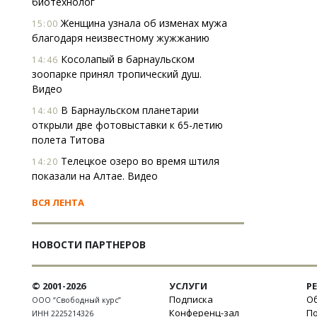
биотехнолог
Женщина узнала об изменах мужа
15:00
благодаря неизвестному жужжанию
Косолапый в барнаульском
14:46
зоопарке принял тропический душ.
Видео
В Барнаульском планетарии
14:40
открыли две фотовыставки к 65-летию
полета Титова
Телецкое озеро во время штиля
14:20
показали на Алтае. Видео
ВСЯ ЛЕНТА
НОВОСТИ ПАРТНЕРОВ
© 2001-2026
УСЛУГИ
Р
Подписка
Об
ООО “Свободный курс”
Конференц-зал
П
ИНН 2225214326