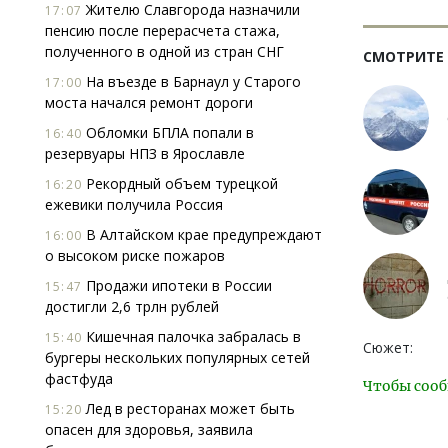
Жителю Славгорода назначили
17:07
пенсию после перерасчета стажа,
полученного в одной из стран СНГ
СМОТРИТЕ
На въезде в Барнаул у Старого
17:00
моста начался ремонт дороги
Обломки БПЛА попали в
16:40
резервуары НПЗ в Ярославле
Рекордный объем турецкой
16:20
ежевики получила Россия
В Алтайском крае предупреждают
16:00
о высоком риске пожаров
Продажи ипотеки в России
15:47
достигли 2,6 трлн рублей
Кишечная палочка забралась в
15:40
Сюжет:
бургеры нескольких популярных сетей
фастфуда
Чтобы сооб
Лед в ресторанах может быть
15:20
опасен для здоровья, заявила