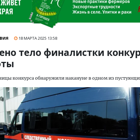
ВИЯ
18 МАРТА 2025
13:58
ено тело финалистки конку
оты
ницы конкурса обнаружили накануне в одном из пустующи