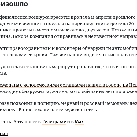
оизошло
финалистка конкурса красоты пропала 11 апреля прошлого 
подругами женщина поехала на парковку, где встретила 26
тники провели в местном кафе около двух часов. Потом к н
ина. Вскоре компания отправилась в неизвестном направ
устя правоохранители и волонтеры обнаружили автомоби
со следами ее крови. Там же нашли водительские права сп
удалось восстановить маршрут пропавших, что в итоге по
ела.
чемодана с человеческими останками нашли в городе на Не
находку обнаружил мужчина, который занимается морже
разу позвонил в полицию. Черный и розовый чемоданы ле
т моста. В них лежали части мужского тела.
ь на Алтапресс в
Телеграме
и в
Max
ссия