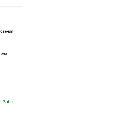
новения
иона
l+Enter