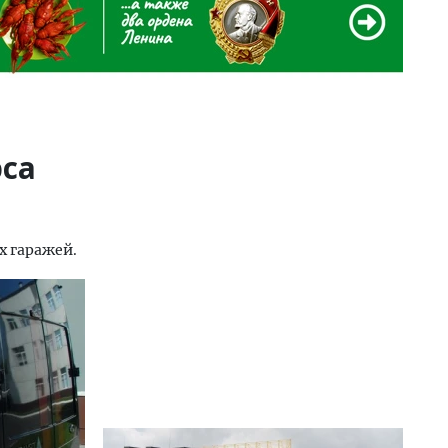
рса
х гаражей.