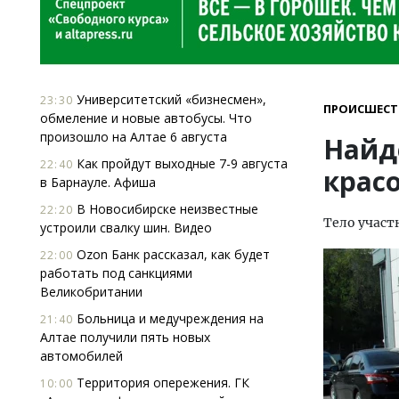
Университетский «бизнесмен»,
23:30
ПРОИСШЕСТ
обмеление и новые автобусы. Что
произошло на Алтае 6 августа
Найд
Как пройдут выходные 7-9 августа
22:40
крас
в Барнауле. Афиша
В Новосибирске неизвестные
22:20
Тело участ
устроили свалку шин. Видео
Ozon Банк рассказал, как будет
22:00
работать под санкциями
Великобритании
Больница и медучреждения на
21:40
Алтае получили пять новых
автомобилей
Территория опережения. ГК
10:00