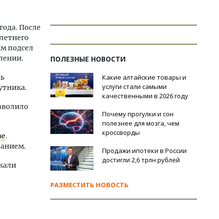
года. После
-летнего
им подсел
лении.
ПОЛЕЗНЫЕ НОВОСТИ
ль
Какие алтайские товары и
услуги стали самыми
утника.
качественными в 2026 году
зволило
Почему прогулки и сон
полезнее для мозга, чем
кроссворды
ве
.
ванием.
Продажи ипотеки в России
достигли 2,6 трлн рублей
жали
РАЗМЕСТИТЬ НОВОСТЬ