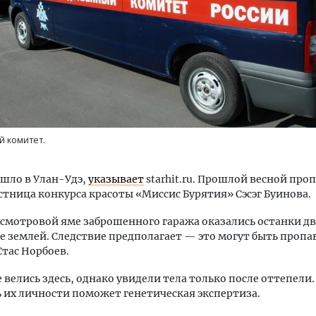
тектурный код начинается с
Двухуровневые номера и в
ли. Мощение крупноформатными
Каким будет новый бутик
й комитет.
тами становится новым
«Белкур» в Белокурихе
а
ндартом благоустройства
шло в Улан-Удэ,
указывает
starhit.ru. Прошлой весной проп
ОИТЕЛЬСТВО
ДОМА И КВАРТИРЫ
стница конкурса красоты «Миссис Бурятия» Сэсэг Буинова.
 смотровой яме заброшенного гаража оказались останки дв
 землей. Следствие предполагает — это могут быть пропа
Стас Норбоев.
 велись здесь, однако увидели тела только после оттепели
 их личности поможет генетическая экспертиза.