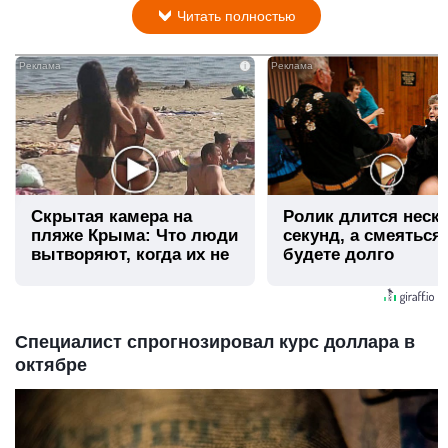
Читать полностью
i
Скрытая камера на
Ролик длится неск
пляже Крыма: Что люди
секунд, а смеяться
вытворяют, когда их не
будете долго
видят...
Специалист спрогнозировал курс доллара в
октябре