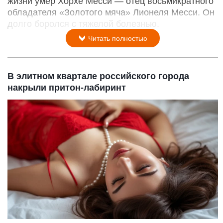
жизни умер Хорхе Месси — отец восьмикратного
обладателя «Золотого мяча» Лионеля Месси. Он
долго боролся с тяжелой болезнью.
Читать полностью
В элитном квартале российского города
накрыли притон-лабиринт