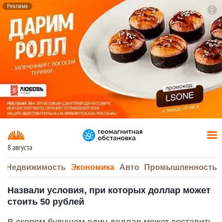
Реклама
To
F7
8 августа
а
Недвижимость
Экономика
Авто
Промышленность
Назвали условия, при которых доллар может
стоить 50 рублей
В скором будущем один доллар может составить