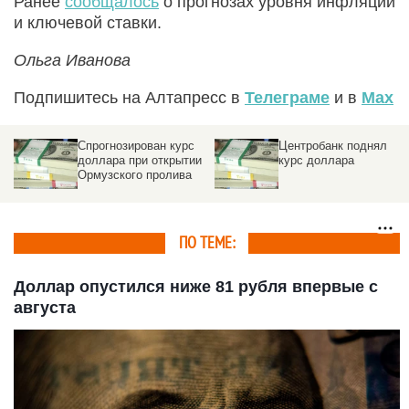
Ранее
сообщалось
о прогнозах уровня инфляции
и ключевой ставки.
Ольга Иванова
Подпишитесь на Алтапресс в
Телеграме
и в
Max
Спрогнозирован курс
Центробанк поднял
доллара при открытии
курс доллара
Ормузского пролива
ПО ТЕМЕ:
Доллар опустился ниже 81 рубля впервые с
августа