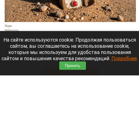
Жара
Нейросети
8 августа 2026 в 18:05
На сайте используются cookie. Продолжая пользоваться
сайтом, вы соглашаетесь на использование cookie,
Синоптики предупреждают, что с 9 по 13 августа
которые мы используем для удобства пользования
Алтайский край местами накроет аномальный
сайтом и повышения качества рекомендаций.
Подробнее
.
зной.
Принять
Читать полностью
Штукатурка с потолка едва не рухнула на
жительницу барнаульской многоэтажки.
Жалобы на УК