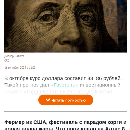
Доллар. Валюта.
CC0
16 сентября 2025 в 11:00
В октябре курс доллара составит 83–86 рублей.
Такой прогноз дал
«Газете.ru»
инвестиционный
стратег «Гарда Капитал» Александр Бахтин.
Читать полностью
Фермер из США, фестиваль с парадом корги и
новая волна жары. Что произошло на Алтае 8