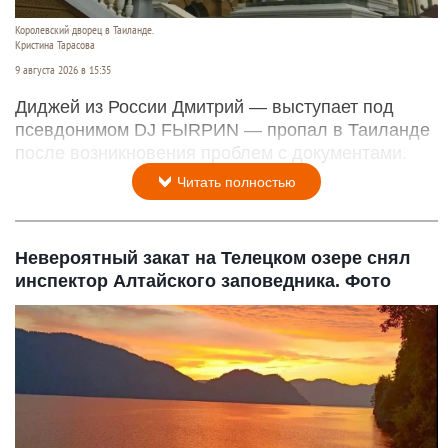
Королевский дворец в Таиланде.
Кристина Тарасова
9 августа 2026 в 15:35
Диджей из России Дмитрий — выступает под
псевдонимом DJ FЫRРИN — пропал в Таиланде
после возникновения проблем с документами.
Читать полностью
Невероятный закат на Телецком озере снял
инспектор Алтайского заповедника. Фото