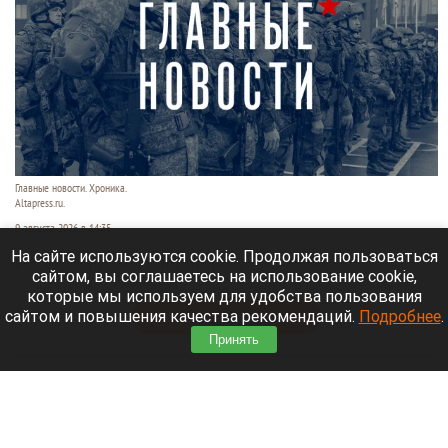
Главные новости. Хроника.
Altapress.ru.
9 августа 2026 в 14:35
На сайте используются cookie. Продолжая пользоваться
Рассказываем о последних событиях
сайтом, вы соглашаетесь на использование cookie,
специальной военной операции на Украине.
которые мы используем для удобства пользования
сайтом и повышения качества рекомендаций.
Подробнее
.
Читать полностью
Принять
Экс-мэр Владивостока строит курорт там, где
Лапландия встречается с Японскими Альпами