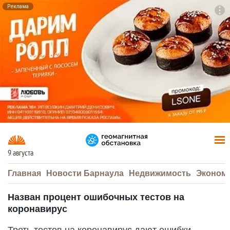
Реклама
To
F7
9 августа
Главная
Новости Барнаула
Недвижимость
Эконом
Назван процент ошибочных тестов на
коронавирус
Треть тестов на коронавирус дают ошибки,