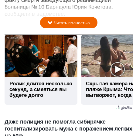
больницы № 10 Барнаула Юрия Кочетова,
сообщили в ведомстве.
Читать полностью
i
Ролик длится несколько
Скрытая камера на
секунд, а смеяться вы
пляже Крыма: Что
будете долго
вытворяют, когда и
видят...
Даже полиция не помогла сибирячке
госпитализировать мужа с поражением легких
на 50%