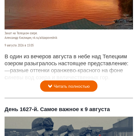
Закат на Телецком озере.
Александр Кислицин, vk.ru/altzapovednik
9 августа 2026 в 15:05
В один из вечеров августа в небе над Телецким
озером разыгралось настоящее представление:
—разные оттенки оранжево-красного на фоне
синевы вод озера и величественных гор.
Читать полностью
День 1627-й. Самое важное к 9 августа