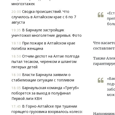
многоэтажек
Сводка происшествий. Что
20:00
«Ест
случилось в Алтайском крае с 6 по 7
преп
августа
боль
В Барнауле застройщик
19:35
уничтожил многолетние деревья. Фото
При пожаре в Алтайском крае
Что касает
19:10
погибла женщина
составляет
Отчим-деспот на Алтае полгода
18:50
Также Алек
пытал тесаком, черенком и шлангом
гарантируе
пятерых детей
Власти Барнаула заявили о
18:30
«Вак
стабилизации ситуации с топливом
подч
Барнаульская команда «Трегуб»
18:05
забо
поборется за выход в полуфинал
мож
Первой лиги КВН
В Горно-Алтайске при тушении
17:45
горящего грузовика взорвалось колесо:
Напомним, 