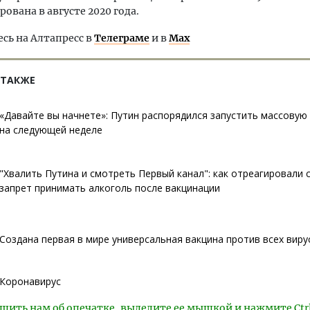
рована в августе 2020 года.
ь на Алтапресс в
Телеграме
и в
Max
 ТАКЖЕ
«Давайте вы начнете»: Путин распорядился запустить массовую
на следующей неделе
"Хвалить Путина и смотреть Первый канал": как отреагировали 
запрет принимать алкоголь после вакцинации
Создана первая в мире универсальная вакцина против всех виру
Коронавирус
щить нам об опечатке, выделите ее мышкой и нажмите Ctr