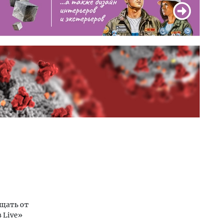
щать от
 Live»