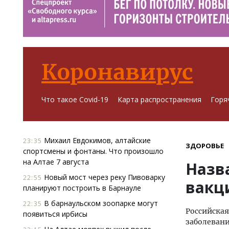
Коронавирус
Что такое Covid-19
Карта распространения
Горя
Михаил Евдокимов, алтайские
23:35
ЗДОРОВЬЕ
спортсмены и фонтаны. Что произошло
на Алтае 7 августа
Назв
Новый мост через реку Пивоварку
22:55
вакц
планируют построить в Барнауле
В барнаульском зоопарке могут
22:35
Российская
появиться ирбисы
заболевани