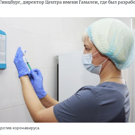
Гинцбург, директор Центра имени Гамалеи, где был разраб
тектурный код начинается с
Смелость архитектурных 
ли. Мощение крупноформатными
Генеральный директор к
тами становится новым
ЗИАС — об эстетике горо
ндартом благоустройства
трендах в фасадах и разв
ОИТЕЛЬСТВО
СТРОИТЕЛЬСТВО
ротив коронавируса.
.