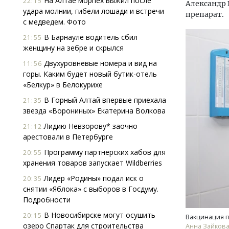
На Алтае морпех выжил после
22:15
Александр 
удара молнии, гибели лошади и встречи
препарат.
с медведем. Фото
В Барнауле водитель сбил
21:55
женщину на зебре и скрылся
Двухуровневые номера и вид на
11:56
горы. Каким будет новый бутик-отель
«Белкур» в Белокурихе
В Горный Алтай впервые приехала
21:35
звезда «Ворониных» Екатерина Волкова
Лидию Невзорову* заочно
21:12
арестовали в Петербурге
Программу партнерских хабов для
20:55
хранения товаров запускает Wildberries
Архи
Лидер «Родины» подал иск о
20:35
зем
снятии «Яблока» с выборов в Госдуму.
пли
Подробности
ста
В Новосибирске могут осушить
20:15
СТР
Вакцинация п
озеро Спартак для строительства
Анна Зайкова