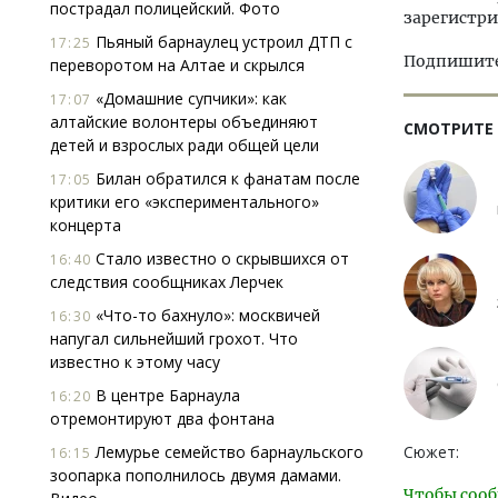
пострадал полицейский. Фото
зарегистри
Пьяный барнаулец устроил ДТП с
17:25
Подпишитес
переворотом на Алтае и скрылся
«Домашние супчики»: как
17:07
алтайские волонтеры объединяют
СМОТРИТЕ
детей и взрослых ради общей цели
Билан обратился к фанатам после
17:05
критики его «экспериментального»
концерта
Стало известно о скрывшихся от
16:40
следствия сообщниках Лерчек
«Что-то бахнуло»: москвичей
16:30
напугал сильнейший грохот. Что
известно к этому часу
В центре Барнаула
16:20
отремонтируют два фонтана
Лемурье семейство барнаульского
Сюжет:
16:15
зоопарка пополнилось двумя дамами.
Чтобы сооб